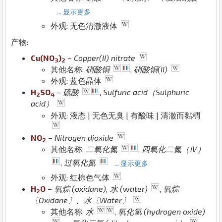
... 显示更多
外观: 无色清澈液体
产物:
Cu
(
N
O
)
–
Copper(II) nitrate
3
2
其他名称:
硝酸铜
,
硝酸铜(II)
外观: 蓝色晶体
H
S
O
–
硫酸
,
Sulfuric acid（Sulphuric
2
4
acid）
外观: 液态 | 无色无臭 | 有酸味 | 清澈而黏稠
N
O
–
Nitrogen dioxide
2
其他名称:
二氧化氮
,
四氧化二氮（Ⅳ）
,
过氧化氮
... 显示更多
外观: 红棕色气体
H
O
–
氧烷 (oxidane), 水 (water)
,
氧烷
2
〔Oxidane〕、水〔Water〕
其他名称:
水
,
氧化氢 (hydrogen oxide)