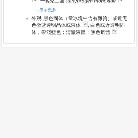
,
一氧化二氢 (dihydrogen monoxide
... 显示更多
外观: 黑色固体（當冰塊中含有雜質）或近无
色微蓝透明晶体或液体
; 白色或近透明固
体，帶淺藍色；清澈液體；無色氣體