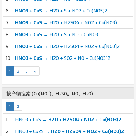
6
HNO3
+
CuS
→ H2O + S + NO2 + Cu(NO3)2
7
HNO3
+
CuS
→ H2O + H2SO4 + NO2 + Cu(NO3)
8
HNO3
+
CuS
→ H2O + S + NO + CuNO3
9
HNO3
+
CuS
→ H2O + H2SO4 + NO2 + Cu[NO3]2
10
HNO3
+
CuS
→ H2O + SO2 + NO + Cu(NO3)2
1
2
3
4
按产物搜索 (
Cu
(
N
O
)
,
H
S
O
,
N
O
,
H
O
)
3
2
2
4
2
2
1
2
1
HNO3 + CuS →
H2O
+
H2SO4
+
NO2
+
Cu(NO3)2
2
HNO3 + Cu2S →
H2O
+
H2SO4
+
NO2
+
Cu(NO3)2