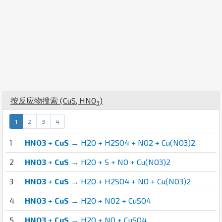
按反应物搜索 (
Cu
S
,
H
N
O
)
3
1
2
3
4
1
HNO3
+
CuS
→ H2O + H2SO4 + NO2 + Cu(NO3)2
2
HNO3
+
CuS
→ H2O + S + NO + Cu(NO3)2
3
HNO3
+
CuS
→ H2O + H2SO4 + NO + Cu(NO3)2
4
HNO3
+
CuS
→ H2O + NO2 + CuSO4
5
HNO3
+
CuS
→ H2O + NO + CuSO4