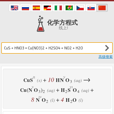
化学方程式
线上!
高级搜索
→
10
+
Cu
S
H
N
O
(s)
(aq)
3
+
+
(
)
Cu
N
O
H
S
O
(aq)
(aq)
3
2
2
4
8
4
+
N
O
H
O
(l)
(l)
2
2