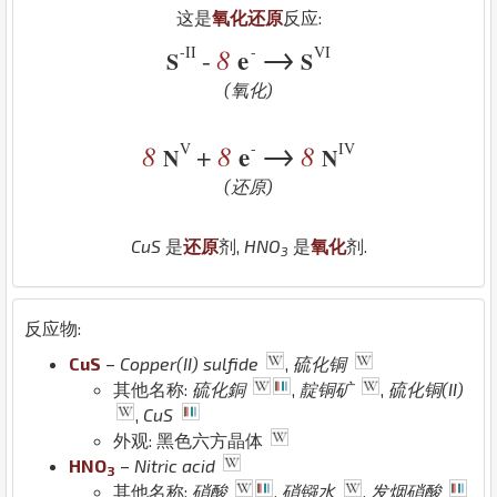
这是
氧化还原
反应:
→
-II
-
VI
8
e
-
S
S
(氧化)
→
V
-
IV
8
8
e
8
+
N
N
(还原)
Cu
S
是
还原
剂,
H
N
O
是
氧化
剂.
3
反应物:
Cu
S
–
Copper(II) sulfide
,
硫化铜
其他名称:
硫化銅
,
靛铜矿
,
硫化铜(II)
,
CuS
外观: 黑色六方晶体
H
N
O
–
Nitric acid
3
其他名称:
硝酸
,
硝镪水
,
发烟硝酸