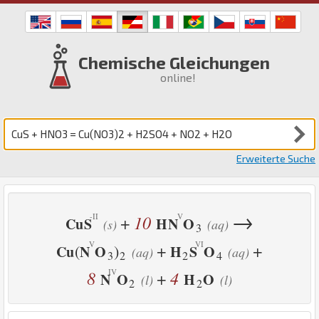
Chemische Gleichungen
online!
Erweiterte Suche
→
10
+
Cu
S
H
N
O
(s)
(aq)
3
+
+
(
)
Cu
N
O
H
S
O
(aq)
(aq)
3
2
2
4
8
4
+
N
O
H
O
(l)
(l)
2
2