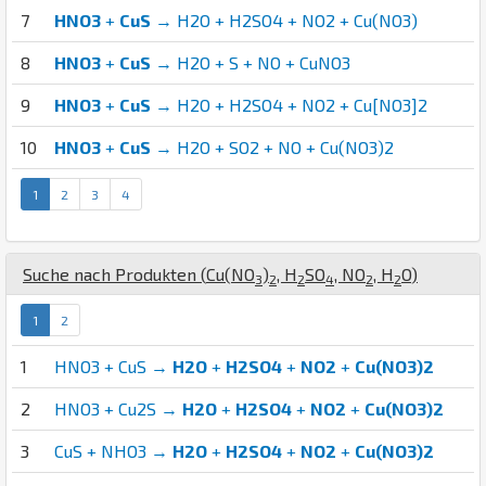
7
HNO3
+
CuS
→ H2O + H2SO4 + NO2 + Cu(NO3)
8
HNO3
+
CuS
→ H2O + S + NO + CuNO3
9
HNO3
+
CuS
→ H2O + H2SO4 + NO2 + Cu[NO3]2
10
HNO3
+
CuS
→ H2O + SO2 + NO + Cu(NO3)2
1
2
3
4
Suche nach Produkten (
Cu
(
N
O
)
,
H
S
O
,
N
O
,
H
O
)
3
2
2
4
2
2
1
2
1
HNO3 + CuS →
H2O
+
H2SO4
+
NO2
+
Cu(NO3)2
2
HNO3 + Cu2S →
H2O
+
H2SO4
+
NO2
+
Cu(NO3)2
3
CuS + NHO3 →
H2O
+
H2SO4
+
NO2
+
Cu(NO3)2