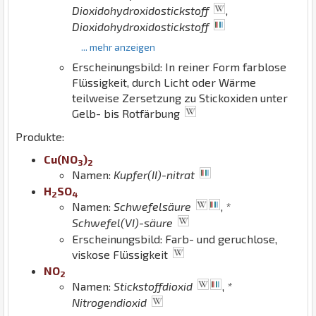
Dioxidohydroxidostickstoff
,
Dioxidohydroxidostickstoff
... mehr anzeigen
Erscheinungsbild: In reiner Form farblose
Flüssigkeit, durch Licht oder Wärme
teilweise Zersetzung zu Stickoxiden unter
Gelb- bis Rotfärbung
Produkte:
Cu
(
N
O
)
3
2
Namen:
Kupfer(II)-nitrat
H
S
O
2
4
Namen:
Schwefelsäure
,
*
Schwefel(VI)-säure
Erscheinungsbild: Farb- und geruchlose,
viskose Flüssigkeit
N
O
2
Namen:
Stickstoffdioxid
,
*
Nitrogendioxid