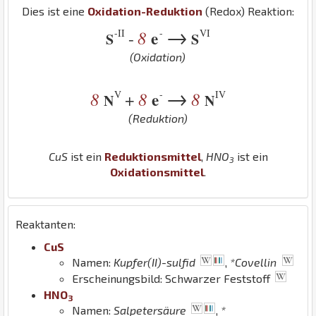
Dies ist eine
Oxidation-Reduktion
(Redox) Reaktion:
→
-II
-
VI
8
e
-
S
S
(Oxidation)
→
V
-
IV
8
8
e
8
+
N
N
(Reduktion)
Cu
S
ist ein
Reduktionsmittel
,
H
N
O
ist ein
3
Oxidationsmittel
.
Reaktanten:
Cu
S
Namen:
Kupfer(II)-sulfid
,
*Covellin
Erscheinungsbild: Schwarzer Feststoff
H
N
O
3
Namen:
Salpetersäure
,
*