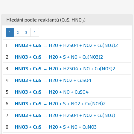
Hledání podle reaktantů (
Cu
S
,
H
N
O
)
3
1
2
3
4
1
HNO3
+
CuS
→ H2O + H2SO4 + NO2 + Cu(NO3)2
2
HNO3
+
CuS
→ H2O + S + NO + Cu(NO3)2
3
HNO3
+
CuS
→ H2O + H2SO4 + NO + Cu(NO3)2
4
HNO3
+
CuS
→ H2O + NO2 + CuSO4
5
HNO3
+
CuS
→ H2O + NO + CuSO4
6
HNO3
+
CuS
→ H2O + S + NO2 + Cu(NO3)2
7
HNO3
+
CuS
→ H2O + H2SO4 + NO2 + Cu(NO3)
8
HNO3
+
CuS
→ H2O + S + NO + CuNO3