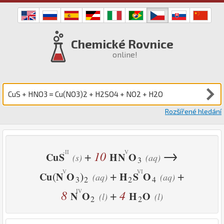
Chemické Rovnice
online!
Rozšířené hledání
→
10
+
Cu
S
H
N
O
(s)
(aq)
3
+
+
(
)
Cu
N
O
H
S
O
(aq)
(aq)
3
2
2
4
8
4
+
N
O
H
O
(l)
(l)
2
2