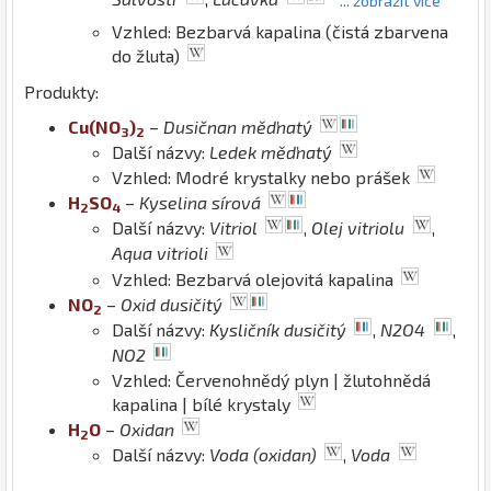
... zobrazit více
Vzhled: Bezbarvá kapalina (čistá zbarvena
do žluta)
Produkty:
Cu
(
N
O
)
–
Dusičnan měďnatý
3
2
Další názvy:
Ledek měďnatý
Vzhled: Modré krystalky nebo prášek
H
S
O
–
Kyselina sírová
2
4
Další názvy:
Vitriol
,
Olej vitriolu
,
Aqua vitrioli
Vzhled: Bezbarvá olejovitá kapalina
N
O
–
Oxid dusičitý
2
Další názvy:
Kysličník dusičitý
,
N2O4
,
NO2
Vzhled: Červenohnědý plyn | žlutohnědá
kapalina | bílé krystaly
H
O
–
Oxidan
2
Další názvy:
Voda (oxidan)
,
Voda