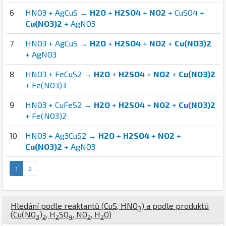
6
HNO3 + AgCuS →
H2O
+
H2SO4
+
NO2
+ CuSO4 +
Cu(NO3)2
+ AgNO3
7
HNO3 + AgCuS →
H2O
+
H2SO4
+
NO2
+
Cu(NO3)2
+ AgNO3
8
HNO3 + FeCuS2 →
H2O
+
H2SO4
+
NO2
+
Cu(NO3)2
+ Fe(NO3)3
9
HNO3 + CuFeS2 →
H2O
+
H2SO4
+
NO2
+
Cu(NO3)2
+ Fe(NO3)2
10
HNO3 + Ag3CuS2 →
H2O
+
H2SO4
+
NO2
+
Cu(NO3)2
+ AgNO3
1
2
Hledání podle reaktantů (
Cu
S
,
H
N
O
) a podle produktů
3
(
Cu
(
N
O
)
,
H
S
O
,
N
O
,
H
O
)
3
2
2
4
2
2