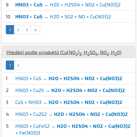
9
HNO3
+
CuS
→ H2O + H2SO4 + NO2 + Cu[NO3]2
10
HNO3
+
CuS
→ H2O + SO2 + NO + Cu(NO3)2
1
2
3
4
Hledání podle produktů (
Cu
(
N
O
)
,
H
S
O
,
N
O
,
H
O
)
3
2
2
4
2
2
1
2
1
HNO3 + CuS →
H2O
+
H2SO4
+
NO2
+
Cu(NO3)2
2
HNO3 + Cu2S →
H2O
+
H2SO4
+
NO2
+
Cu(NO3)2
3
CuS + NHO3 →
H2O
+
H2SO4
+
NO2
+
Cu(NO3)2
4
HNO3 + Cu2S2 →
H2O
+
H2SO4
+
NO2
+
Cu(NO3)2
5
HNO3 + CuFeS2 →
H2O
+
H2SO4
+
NO2
+
Cu(NO3)2
+ Fe(NO3)3