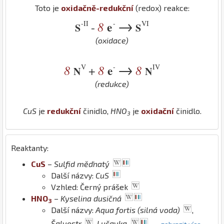
Toto je
oxidačně-redukční
(redox) reakce:
→
-II
-
VI
8
e
-
S
S
(oxidace)
→
V
-
IV
8
8
e
8
+
N
N
(redukce)
Cu
S
je
redukční
činidlo,
H
N
O
je
oxidační
činidlo.
3
Reaktanty:
Cu
S
–
Sulfid měďnatý
Další názvy:
CuS
Vzhled: Černý prášek
H
N
O
–
Kyselina dusičná
3
Další názvy:
Aqua fortis (silná voda)
,
Šalvostr
,
Lučavka