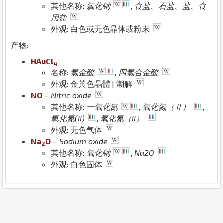
其他名称:
氯化钠
,
食盐、石盐、盐、食
用盐
外观: 白色或无色晶体或粉末
产物:
H
Au
Cl
4
名称:
氯金酸
,
四氯合金酸
外观: 金黃色晶體 | 潮解
N
O
–
Nitric oxide
其他名称:
一氧化氮
,
氧化氮（Ⅱ）
,
氧化氮(II)
,
氧化氮（II）
外观: 无色气体
Na
O
–
Sodium oxide
2
其他名称:
氧化钠
,
Na2O
外观: 白色固体