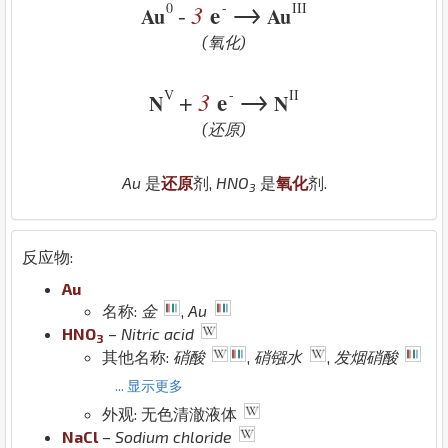
→
0
-
III
3
e
-
Au
Au
(氧化)
→
V
-
II
3
e
+
N
N
(还原)
Au
是
还原
剂,
H
N
O
是
氧化
剂.
3
反应物:
Au
名称:
金
,
Au
H
N
O
–
Nitric acid
3
其他名称:
硝酸
,
硝镪水
,
发烟硝酸
... 显示更多
外观: 无色清澈液体
Na
Cl
–
Sodium chloride