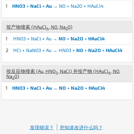
1
HNO3
+
NaCl
+
Au
→ NO + Na2O + HAuCl4
按产物搜索 (
H
Au
Cl
,
N
O
,
Na
O
)
4
2
1
HNO3 + NaCl + Au →
NO
+
Na2O
+
HAuCl4
2
HCl + NaNO3 + Au → HNO3 +
NO
+
Na2O
+
HAuCl4
按反应物搜索 (
Au
,
H
N
O
,
Na
Cl
) 并按产物 (
H
Au
Cl
,
N
O
,
3
4
Na
O
)
2
1
HNO3
+
NaCl
+
Au
→
NO
+
Na2O
+
HAuCl4
发现错误？
您知道改进什么吗？