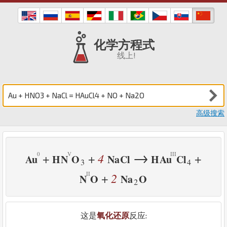
化学方程式
线上!
高级搜索
→
4
+
+
+
Au
H
N
O
Na
Cl
H
Au
Cl
3
4
2
+
N
O
Na
O
2
这是
氧化还原
反应: