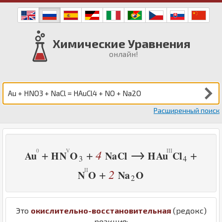
Химические Уравнения
онлайн!
Расширенный поиск
→
4
+
+
+
Au
H
N
O
Na
Cl
H
Au
Cl
3
4
2
+
N
O
Na
O
2
Это
окислительно-восстановительная
(редокс)
реакция: