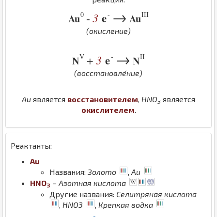
→
0
-
III
3
e
-
Au
Au
(окисление)
→
V
-
II
3
e
+
N
N
(восстановле́ние)
Au
является
восстановителем
,
H
N
O
является
3
окислителем
.
Реактанты:
Au
Названия:
Золото
,
Au
H
N
O
–
Азотная кислота
3
Другие названия:
Селитряная кислота
,
HNO3
,
Крепкая водка