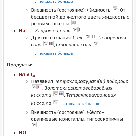
... показать больше
Внешность (состояние): Жидкость
; От
бесцветной до жёлтого цвета жидкость с
резким запахом
Na
Cl
–
Хлорид натрия
Другие названия:
Соль
,
Поваренная
соль
,
Столовая соль
... показать больше
Продукты:
H
Au
Cl
4
Названия:
Тетрахлороаурат(III) водорода
,
Золотохлористоводородная
кислота
,
Тетрахлорауроновая
кислота
... показать больше
Внешность (состояние): Жёлто-
оранжевые кристаллы, гигроскопичны
N
O