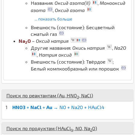
Названия:
Оксид азота(II)
,
Монооксид
азота
,
Оксид азота
... показать больше
Внешность (состояние): Бесцветный
сжатый газ
Na
O
–
Оксид натрия
2
Другие названия:
Окись натрия
,
Na2O
,
Натрия оксид
Внешность (состояние): Твёрдое
;
Белый компкообразный или порошок
Поиск по реактантам (
Au
,
H
N
O
,
Na
Cl
)
3
1
HNO3
+
NaCl
+
Au
→ NO + Na2O + HAuCl4
Поиск по продуктам (
H
Au
Cl
,
N
O
,
Na
O
)
4
2