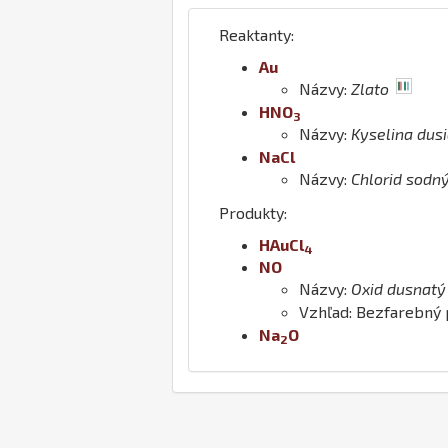
Reaktanty:
Au
Názvy:
Zlato
H
N
O
3
Názvy:
Kyselina dus
Na
Cl
Názvy:
Chlorid sodn
Produkty:
H
Au
Cl
4
N
O
Názvy:
Oxid dusnatý
Vzhľad: Bezfarebný
Na
O
2