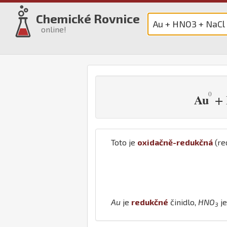
Chemické Rovnice
online!
+
Au
Toto je
oxidačně-redukčná
(re
Au
je
redukčné
činidlo,
H
N
O
j
3