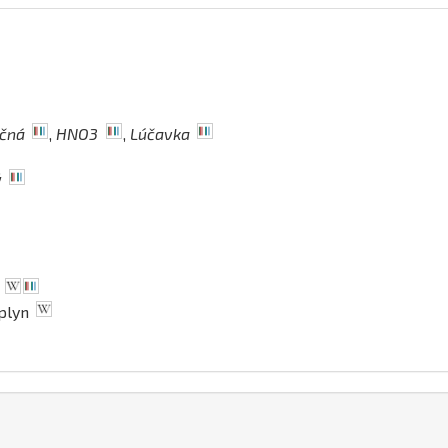
ičná
,
HNO3
,
Lúčavka
ý
 plyn