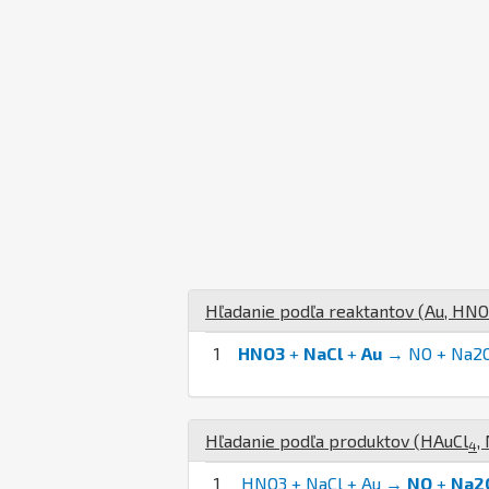
Hľadanie podľa reaktantov (
Au
,
H
N
O
1
HNO3
+
NaCl
+
Au
→ NO + Na2O
Hľadanie podľa produktov (
H
Au
Cl
,
4
1
HNO3 + NaCl + Au →
NO
+
Na2