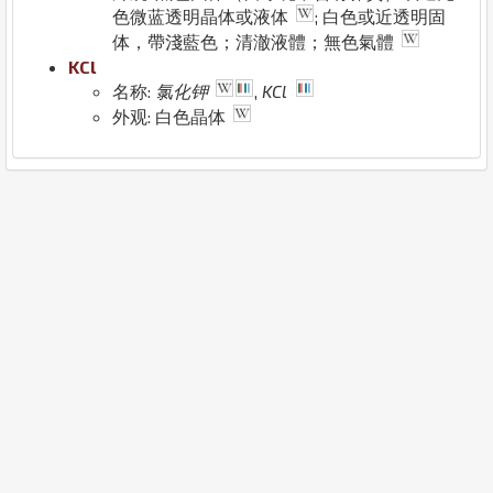
色微蓝透明晶体或液体
; 白色或近透明固
体，帶淺藍色；清澈液體；無色氣體
K
Cl
名称:
氯化钾
,
KCl
外观: 白色晶体