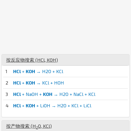
按反应物搜索 (
H
Cl
,
K
O
H
)
1
HCl
+
KOH
→ H2O + KCl
2
HCl
+
KOH
→ KCl + HOH
3
HCl
+ NaOH +
KOH
→ H2O + NaCl + KCl
4
HCl
+
KOH
+ LiOH → H2O + KCl + LiCl
按产物搜索 (
H
O
,
K
Cl
)
2