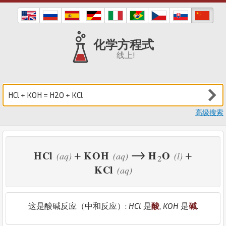
化学方程式
线上!
高级搜索
→
+
+
H
Cl
K
O
H
H
O
(aq)
(aq)
(l)
2
K
Cl
(aq)
这是酸碱反应（中和反应）:
H
Cl
是
酸
,
K
O
H
是
碱
.