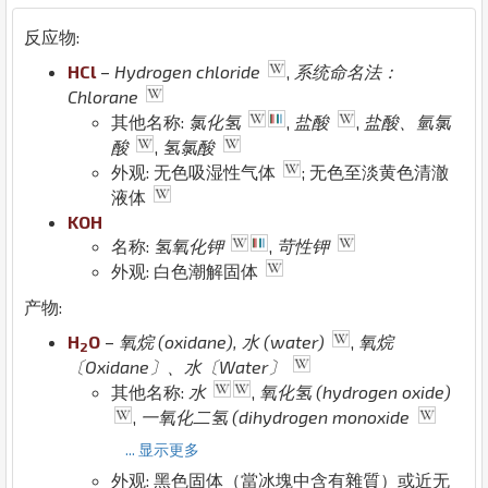
反应物:
H
Cl
–
Hydrogen chloride
,
系统命名法：
Chlorane
其他名称:
氯化氢
,
盐酸
,
盐酸、氫氯
酸
,
氢氯酸
外观: 无色吸湿性气体
; 无色至淡黄色清澈
液体
K
O
H
名称:
氢氧化钾
,
苛性钾
外观: 白色潮解固体
产物:
H
O
–
氧烷 (oxidane), 水 (water)
,
氧烷
2
〔Oxidane〕、水〔Water〕
其他名称:
水
,
氧化氢 (hydrogen oxide)
,
一氧化二氢 (dihydrogen monoxide
... 显示更多
外观: 黑色固体（當冰塊中含有雜質）或近无