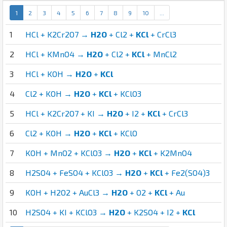
1
2
3
4
5
6
7
8
9
10
...
1
HCl + K2Cr2O7 →
H2O
+ Cl2 +
KCl
+ CrCl3
2
HCl + KMnO4 →
H2O
+ Cl2 +
KCl
+ MnCl2
3
HCl + KOH →
H2O
+
KCl
4
Cl2 + KOH →
H2O
+
KCl
+ KClO3
5
HCl + K2Cr2O7 + KI →
H2O
+ I2 +
KCl
+ CrCl3
6
Cl2 + KOH →
H2O
+
KCl
+ KClO
7
KOH + MnO2 + KClO3 →
H2O
+
KCl
+ K2MnO4
8
H2SO4 + FeSO4 + KClO3 →
H2O
+
KCl
+ Fe2(SO4)3
9
KOH + H2O2 + AuCl3 →
H2O
+ O2 +
KCl
+ Au
10
H2SO4 + KI + KClO3 →
H2O
+ K2SO4 + I2 +
KCl