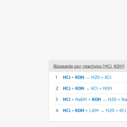
Búsqueda por reactivos (
H
Cl
,
K
O
H
)
1
HCl
+
KOH
→ H2O + KCl
2
HCl
+
KOH
→ KCl + HOH
3
HCl
+ NaOH +
KOH
→ H2O + NaC
4
HCl
+
KOH
+ LiOH → H2O + KCl 