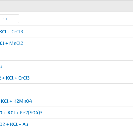
10
...
KCl
+ CrCl3
Cl
+ MnCl2
3
2 +
KCl
+ CrCl3
+
KCl
+ K2MnO4
O
+
KCl
+ Fe2(SO4)3
O2 +
KCl
+ Au