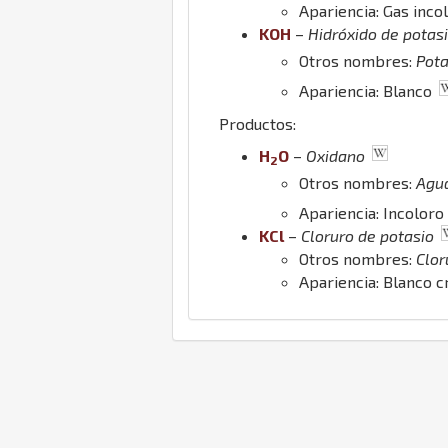
Apariencia: Gas inco
K
O
H
–
Hidróxido de potas
Otros nombres:
Pota
Apariencia: Blanco
Productos:
H
O
–
Oxidano
2
Otros nombres:
Agu
Apariencia: Incoloro
K
Cl
–
Cloruro de potasio
Otros nombres:
Clor
Apariencia: Blanco c