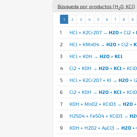
Búsqueda por productos (
H
O
,
K
Cl
)
2
1
2
3
4
5
6
7
8
9
1
HCl + K2Cr2O7 →
H2O
+ Cl2 +
2
HCl + KMnO4 →
H2O
+ Cl2 +
K
3
HCl + KOH →
H2O
+
KCl
4
Cl2 + KOH →
H2O
+
KCl
+ KClO
5
HCl + K2Cr2O7 + KI →
H2O
+ I
6
Cl2 + KOH →
H2O
+
KCl
+ KClO
7
KOH + MnO2 + KClO3 →
H2O
8
H2SO4 + FeSO4 + KClO3 →
H2
9
KOH + H2O2 + AuCl3 →
H2O
+ 