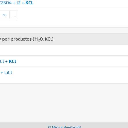
K2SO4 + I2 +
KCl
10
...
y por productos (
H
O
,
K
Cl
)
2
Cl +
KCl
+ LiCl
© Michal Punčochář