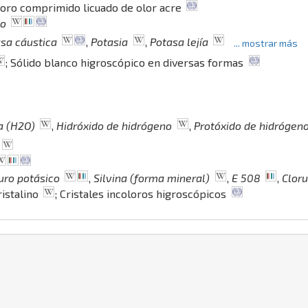
loro comprimido licuado de olor acre
io
sa cáustica
,
Potasia
,
Potasa lejía
... mostrar más
; Sólido blanco higroscópico en diversas formas
a (H2O)
,
Hidróxido de hidrógeno
,
Protóxido de hidrógen
uro potásico
,
Silvina (forma mineral)
,
E 508
,
Cloru
ristalino
; Cristales incoloros higroscópicos