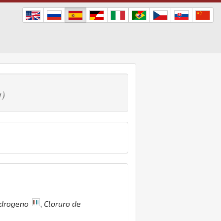
q)
idrogeno
,
Cloruro de