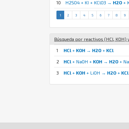
10
H2SO4 + KI + KClO3 →
H2O
+ 
1
2
3
4
5
6
7
8
9
Búsqueda por reactivos (
H
Cl
,
K
O
H
) 
1
HCl
+
KOH
→
H2O
+
KCl
2
HCl
+ NaOH +
KOH
→
H2O
+ Na
3
HCl
+
KOH
+ LiOH →
H2O
+
KCl