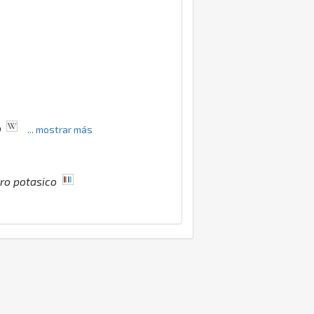
o
... mostrar más
ro potasico