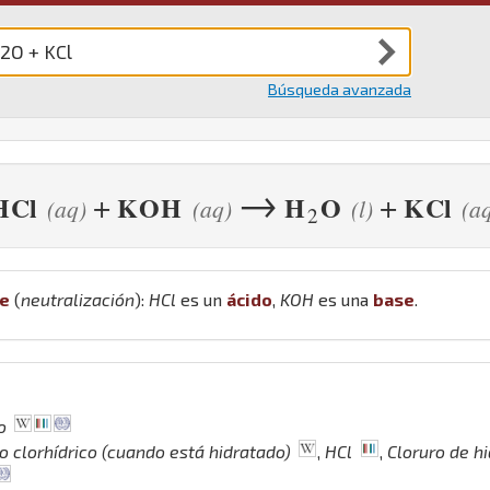
Búsqueda avanzada
→
+
+
H
Cl
K
O
H
H
O
K
Cl
(aq)
(aq)
(l)
(a
2
se
(
neutralización
):
H
Cl
es un
ácido
,
K
O
H
es una
base
.
o
o clorhídrico (cuando está hidratado)
,
HCl
,
Cloruro de h