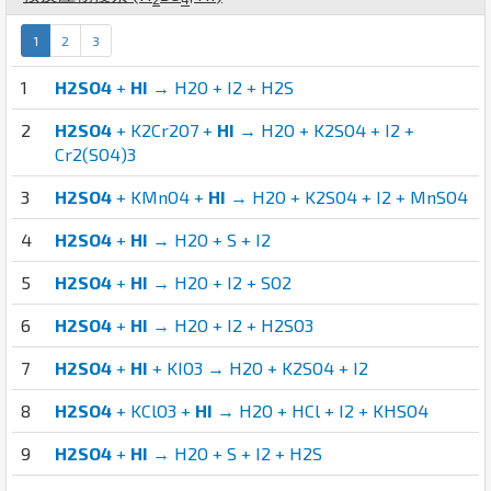
1
2
3
1
H2SO4
+
HI
→ H2O + I2 + H2S
2
H2SO4
+ K2Cr2O7 +
HI
→ H2O + K2SO4 + I2 +
Cr2(SO4)3
3
H2SO4
+ KMnO4 +
HI
→ H2O + K2SO4 + I2 + MnSO4
4
H2SO4
+
HI
→ H2O + S + I2
5
H2SO4
+
HI
→ H2O + I2 + SO2
6
H2SO4
+
HI
→ H2O + I2 + H2SO3
7
H2SO4
+
HI
+ KIO3 → H2O + K2SO4 + I2
8
H2SO4
+ KClO3 +
HI
→ H2O + HCl + I2 + KHSO4
9
H2SO4
+
HI
→ H2O + S + I2 + H2S