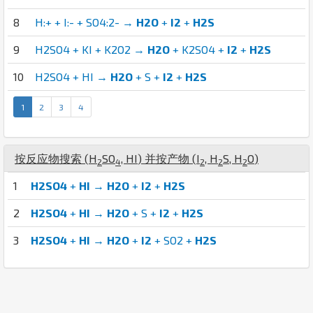
8
H:+ + I:- + SO4:2- →
H2O
+
I2
+
H2S
9
H2SO4 + KI + K2O2 →
H2O
+ K2SO4 +
I2
+
H2S
10
H2SO4 + HI →
H2O
+ S +
I2
+
H2S
1
2
3
4
按反应物搜索 (
H
S
O
,
H
I
) 并按产物 (
I
,
H
S
,
H
O
)
2
4
2
2
2
1
H2SO4
+
HI
→
H2O
+
I2
+
H2S
2
H2SO4
+
HI
→
H2O
+ S +
I2
+
H2S
3
H2SO4
+
HI
→
H2O
+
I2
+ SO2 +
H2S