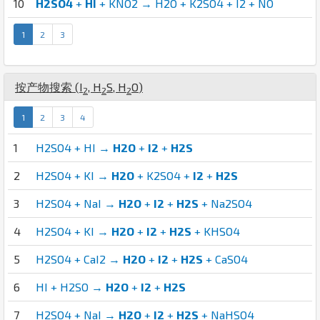
10
H2SO4
+
HI
+ KNO2 → H2O + K2SO4 + I2 + NO
1
2
3
按产物搜索 (
I
,
H
S
,
H
O
)
2
2
2
1
2
3
4
1
H2SO4 + HI →
H2O
+
I2
+
H2S
2
H2SO4 + KI →
H2O
+ K2SO4 +
I2
+
H2S
3
H2SO4 + NaI →
H2O
+
I2
+
H2S
+ Na2SO4
4
H2SO4 + KI →
H2O
+
I2
+
H2S
+ KHSO4
5
H2SO4 + CaI2 →
H2O
+
I2
+
H2S
+ CaSO4
6
HI + H2SO →
H2O
+
I2
+
H2S
7
H2SO4 + NaI →
H2O
+
I2
+
H2S
+ NaHSO4