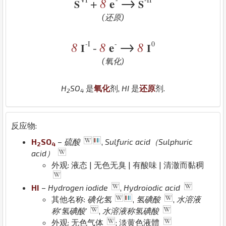
→
8
e
+
S
S
(还原)
→
-I
-
0
8
8
e
8
-
I
I
(氧化)
H
S
O
是
氧化
剂,
H
I
是
还原
剂.
2
4
反应物:
H
S
O
–
硫酸
,
Sulfuric acid（Sulphuric
2
4
acid）
外观: 液态 | 无色无臭 | 有酸味 | 清澈而黏稠
H
I
–
Hydrogen iodide
,
Hydroiodic acid
其他名称:
碘化氢
,
氢碘酸
,
水溶液
称'氢碘酸'
,
水溶液称氢碘酸
外观: 无色气体
; 淡黄色液體