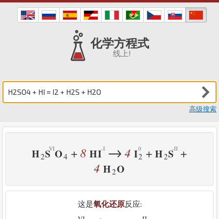
化学方程式
线上!
高级搜索
→
8
4
+
+
+
H
S
O
H
I
I
H
S
2
4
2
2
4
H
O
2
这是
氧化还原
反应:
VI
-
-II