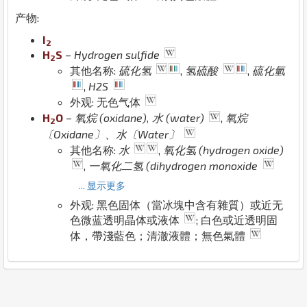
产物:
I
2
H
S
–
Hydrogen sulfide
2
其他名称:
硫化氢
,
氢硫酸
,
硫化氫
,
H2S
外观: 无色气体
H
O
–
氧烷 (oxidane), 水 (water)
,
氧烷
2
〔Oxidane〕、水〔Water〕
其他名称:
水
,
氧化氢 (hydrogen oxide)
,
一氧化二氢 (dihydrogen monoxide
... 显示更多
外观: 黑色固体（當冰塊中含有雜質）或近无
色微蓝透明晶体或液体
; 白色或近透明固
体，帶淺藍色；清澈液體；無色氣體