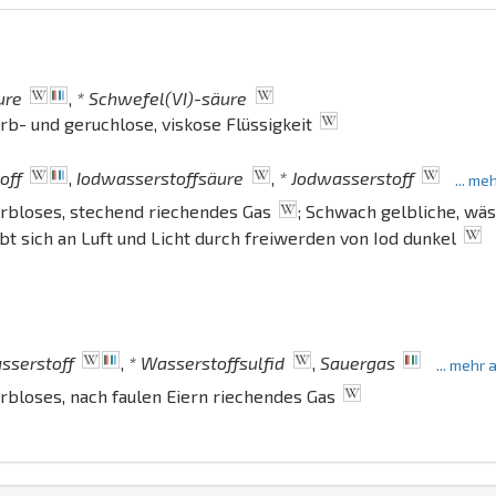
ure
,
* Schwefel(VI)-säure
rb- und geruchlose, viskose Flüssigkeit
off
,
Iodwasserstoffsäure
,
* Jodwasserstoff
... m
arbloses, stechend riechendes Gas
; Schwach gelbliche, wäs
bt sich an Luft und Licht durch freiwerden von Iod dunkel
sserstoff
,
* Wasserstoffsulfid
,
Sauergas
... mehr
arbloses, nach faulen Eiern riechendes Gas