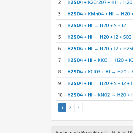
2
H2SO4
+ K2Cr2O7 +
HI
→ H2O +
3
H2SO4
+ KMnO4 +
HI
→ H2O +
4
H2SO4
+
HI
→ H2O + S + I2
5
H2SO4
+
HI
→ H2O + I2 + SO2
6
H2SO4
+
HI
→ H2O + I2 + H2S
7
H2SO4
+
HI
+ KIO3 → H2O + K
8
H2SO4
+ KClO3 +
HI
→ H2O + H
9
H2SO4
+
HI
→ H2O + S + I2 + 
10
H2SO4
+
HI
+ KNO2 → H2O + K
1
2
3
Suche nach Produkten (
I
,
H
S
,
H
O
)