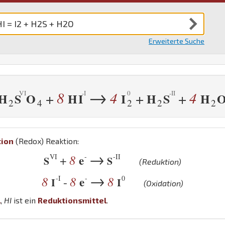
Erweiterte Suche
→
8
4
4
+
+
+
H
S
O
H
I
I
H
S
H
2
4
2
2
2
tion
(Redox) Reaktion:
→
VI
-
-II
8
e
+
S
S
(Reduktion)
→
-I
-
0
8
8
e
8
-
I
I
(Oxidation)
l
,
H
I
ist ein
Reduktionsmittel
.