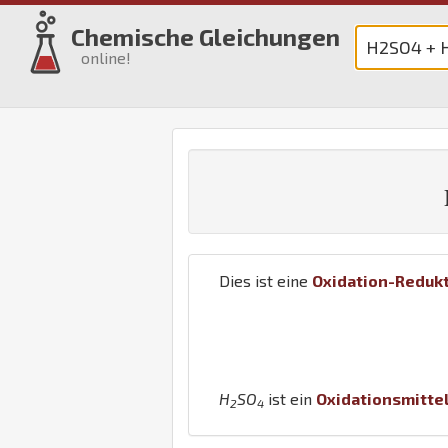
Chemische Gleichungen
online!
Dies ist eine
Oxidation-Reduk
H
S
O
ist ein
Oxidationsmitte
2
4