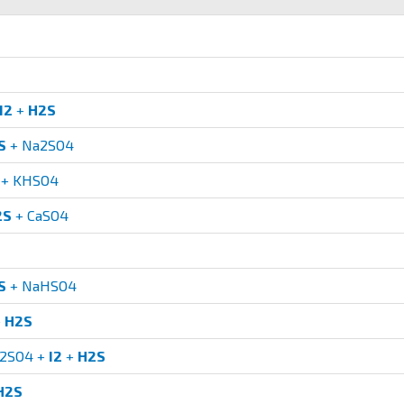
I2
+
H2S
S
+ Na2SO4
+ KHSO4
2S
+ CaSO4
S
+ NaHSO4
+
H2S
2SO4 +
I2
+
H2S
H2S