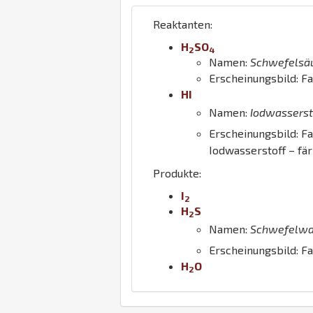
Reaktanten:
H
S
O
2
4
Namen:
Schwefelsä
Erscheinungsbild: Fa
H
I
Namen:
Iodwasserst
Erscheinungsbild: F
Iodwasserstoff – fär
Produkte:
I
2
H
S
2
Namen:
Schwefelwa
Erscheinungsbild: F
H
O
2