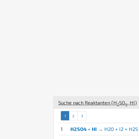
Suche nach Reaktanten (
H
S
O
,
H
I
)
2
4
1
2
3
1
H2SO4
+
HI
→ H2O + I2 + H2S