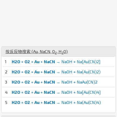
按反应物搜索 (
Au
,
Na
C
N
,
O
,
H
O
)
2
2
1
H2O
+
O2
+
Au
+
NaCN
→ NaOH + Na[Au(CN)2]
2
H2O
+
O2
+
Au
+
NaCN
→ NaOH + Na(Au(CN)2)
3
H2O
+
O2
+
Au
+
NaCN
→ NaOH + NaAu(CN)2
4
H2O
+
O2
+
Au
+
NaCN
→ NaOH + Na[Au(CN)4]
5
H2O
+
O2
+
Au
+
NaCN
→ NaOH + Na(Au(CN)4)