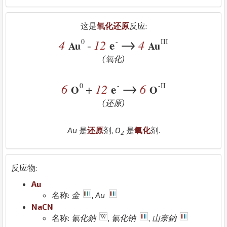
这是
氧化还原
反应:
→
0
-
III
4
12
e
4
-
Au
Au
(氧化)
→
0
-
-II
6
12
e
6
+
O
O
(还原)
Au
是
还原
剂,
O
是
氧化
剂.
2
反应物:
Au
名称:
金
,
Au
Na
C
N
名称:
氰化鈉
,
氰化钠
,
山奈鈉