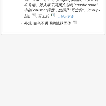
在香港。港人取了其英文別名“caustic soda”
中的“caustic”譯音，故讀作“哥士的”。|group=
註}}
,
哥士的
... 显示更多
外观: 白色不透明的蠟狀固体