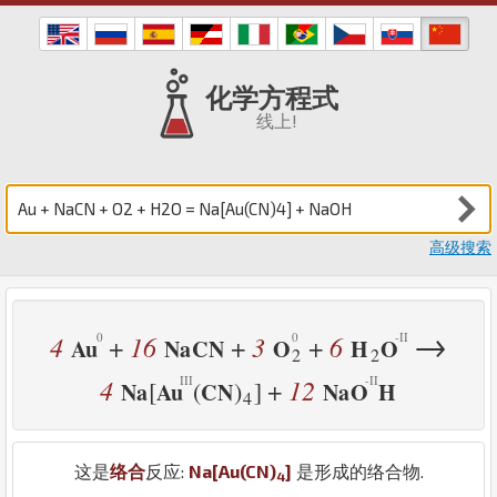
化学方程式
线上!
高级搜索
→
4
16
3
6
+
+
+
Au
Na
C
N
O
H
O
2
2
4
12
+
[
(
)
]
Na
Au
C
N
Na
O
H
4
这是
络合
反应:
Na
[
Au
(
C
N
)
]
是形成的络合物.
4