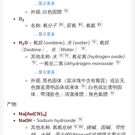
... 显示更多
外观: 白色固體
O
2
名称:
氧分子
,
双氧
,
氧氣
... 显示更多
H
O
–
氧烷 (oxidane), 水 (water)
,
氧烷
2
〔Oxidane〕、水〔Water〕
其他名称:
水
,
氧化氢 (hydrogen oxide)
,
一氧化二氢 (dihydrogen monoxide
... 显示更多
外观: 黑色固体（當冰塊中含有雜質）或近无
色微蓝透明晶体或液体
; 白色或近透明固
体，帶淺藍色；清澈液體；無色氣體
产物:
Na
[
Au
(
C
N
)
]
4
Na
O
H
–
Sodium hydroxide
其他名称:
氢氧化钠
,
烧碱、固碱、苛性
钠、火碱、哥士的{{#tag:ref|此稱呼主要出現