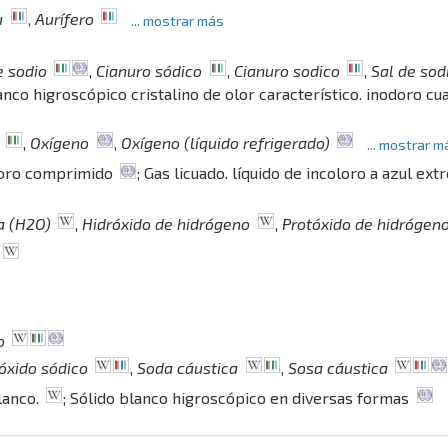
u
,
Aurífero
... mostrar más
e sodio
,
Cianuro sódico
,
Cianuro sodico
,
Sal de sod
anco higroscópico cristalino de olor característico. inodoro c
,
Oxígeno
,
Oxígeno (líquido refrigerado)
... mostrar m
doro comprimido
; Gas licuado. líquido de incoloro a azul e
a (H2O)
,
Hidróxido de hidrógeno
,
Protóxido de hidrógen
o
óxido sódico
,
Soda cáustica
,
Sosa cáustica
Blanco.
; Sólido blanco higroscópico en diversas formas