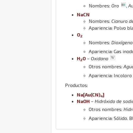
Nombres:
Oro
,
A
Na
C
N
Nombres:
Cianuro d
Apariencia: Polvo bl
O
2
Nombres:
Dioxígeno
Apariencia: Gas ino
H
O
–
Oxidano
2
Otros nombres:
Agu
Apariencia: Incoloro
Productos:
Na
[
Au
(
C
N
)
]
4
Na
O
H
–
Hidróxido de sodi
Otros nombres:
Hidr
Apariencia: Sólido. 