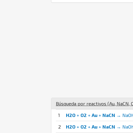
Búsqueda por reactivos (
Au
,
Na
C
N
,
1
H2O
+
O2
+
Au
+
NaCN
→ NaOH
2
H2O
+
O2
+
Au
+
NaCN
→ NaOH