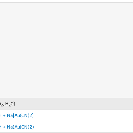
O
,
H
O
)
2
2
 + Na[Au(CN)2]
 + Na(Au(CN)2)