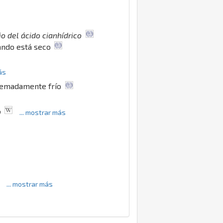
io del ácido cianhídrico
uando está seco
ás
xtremadamente frío
o
... mostrar más
... mostrar más