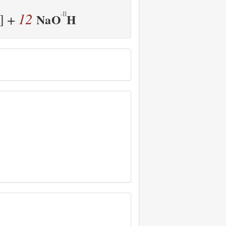
12
+
]
Na
O
H