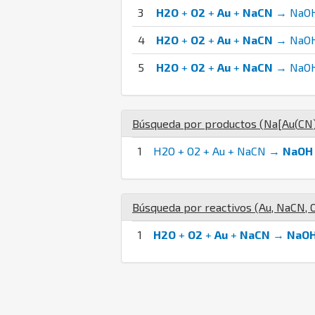
3
H2O
+
O2
+
Au
+
NaCN
→ NaOH
4
H2O
+
O2
+
Au
+
NaCN
→ NaOH
5
H2O
+
O2
+
Au
+
NaCN
→ NaOH
Búsqueda por productos (
Na
[
Au
(
C
N
1
H2O + O2 + Au + NaCN →
NaOH
Búsqueda por reactivos (
Au
,
Na
C
N
,
1
H2O
+
O2
+
Au
+
NaCN
→
NaO