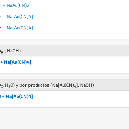
 + NaAu(CN)2
 + Na[Au(CN)4]
 + Na(Au(CN)4)
)
]
,
Na
O
H
)
4
+
Na[Au(CN)4]
O
,
H
O
) y por productos (
Na
[
Au
(
C
N
)
]
,
Na
O
H
)
2
2
4
H
+
Na[Au(CN)4]