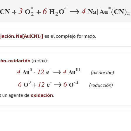
→
3
6
4
+
+
[
(
)
C
N
O
H
O
Na
Au
C
N
2
2
4
jación
:
Na
[
Au
(
C
N
)
]
es el complejo formado.
4
ión-oxidación
(redox):
→
0
-
III
4
12
e
4
-
Au
Au
(oxidación)
→
0
-
-II
6
12
e
6
+
O
O
(reducción)
 un agente de
oxidación
.