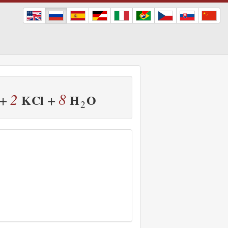
2
8
+
+
K
Cl
H
O
2