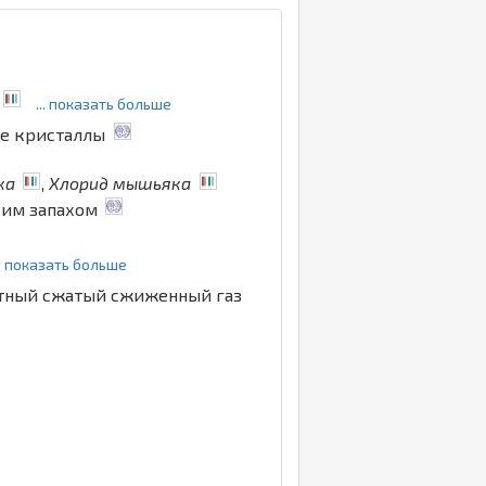
... показать больше
ые кристаллы
ка
,
Хлорид мышьяка
зким запахом
.. показать больше
етный сжатый сжиженный газ