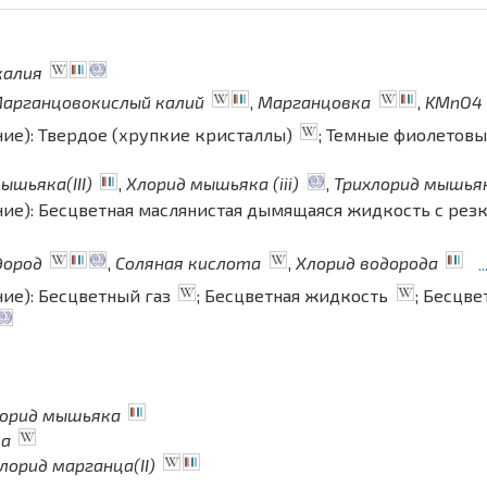
калия
арганцовокислый калий
,
Марганцовка
,
KMnO4
ние): Твердое (хрупкие кристаллы)
; Темные фиолетов
ышьяка(III)
,
Хлорид мышьяка (iii)
,
Трихлорид мышья
ние): Бесцветная маслянистая дымящаяся жидкость с ре
дород
,
Соляная кислота
,
Хлорид водорода
.
ние): Бесцветный газ
; Бесцветная жидкость
; Бесцв
орид мышьяка
ца
лорид марганца(II)