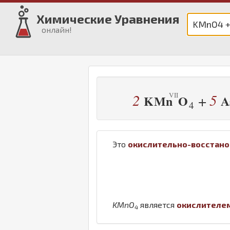
Химические Уравнения
онлайн!
2
5
+
K
Mn
O
A
4
Это
окислительно-восстано
K
Mn
O
является
окислителе
4