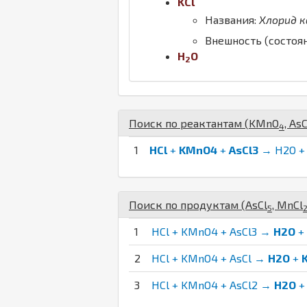
K
Cl
Названия:
Хлорид к
Внешность (состоя
H
O
2
Поиск по реактантам (
K
Mn
O
,
As
C
4
1
HCl
+
KMnO4
+
AsCl3
→ H2O + 
Поиск по продуктам (
As
Cl
,
Mn
Cl
5
1
HCl + KMnO4 + AsCl3 →
H2O
+
2
HCl + KMnO4 + AsCl →
H2O
+
3
HCl + KMnO4 + AsCl2 →
H2O