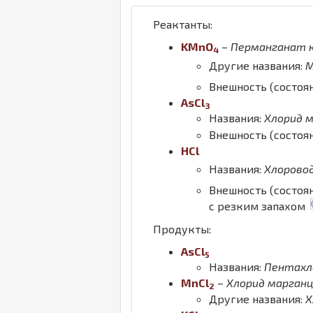
Реактанты:
K
Mn
O
–
Перманганат 
4
Другие названия:
М
Внешность (состоя
As
Cl
3
Названия:
Хлорид м
Внешность (состоя
H
Cl
Названия:
Хлорово
Внешность (состоя
с резким запахом
Продукты:
As
Cl
5
Названия:
Пентахл
Mn
Cl
–
Хлорид марган
2
Другие названия:
Х