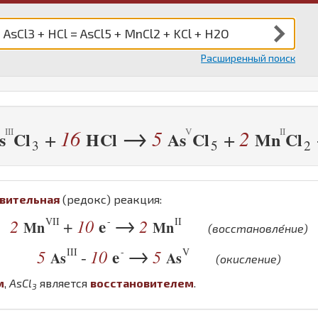
Расширенный поиск
→
16
5
2
+
+
s
Cl
H
Cl
As
Cl
Mn
Cl
3
5
2
вительная
(редокс) реакция:
→
VII
-
II
2
10
e
2
+
Mn
Mn
(восстановле́ние)
→
III
-
V
5
10
e
5
-
As
As
(окисление)
м
,
As
Cl
является
восстановителем
.
3