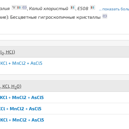
алия
,
Калий хлористый
,
E508
... показать бо
ние): Бесцветные гигроскопичные кристаллы
l
,
H
Cl
)
3
KCl + MnCl2 + AsCl5
,
K
Cl
,
H
O
)
2
2
KCl
+
MnCl2
+
AsCl5
KCl
+
MnCl2
+
AsCl5
+
KCl
+
MnCl2
+
AsCl5