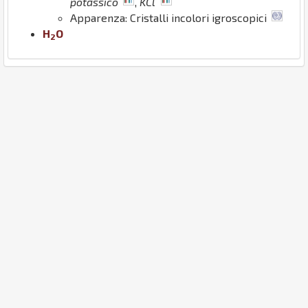
potassico
,
KCl
Apparenza: Cristalli incolori igroscopici
H
O
2