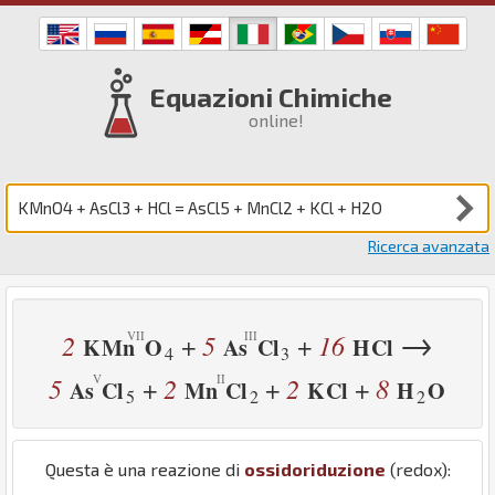
Equazioni Chimiche
online!
Ricerca avanzata
→
2
5
16
+
+
K
Mn
O
As
Cl
H
Cl
4
3
5
2
2
8
+
+
+
As
Cl
Mn
Cl
K
Cl
H
O
5
2
2
Questa è una reazione di
ossidoriduzione
(redox):