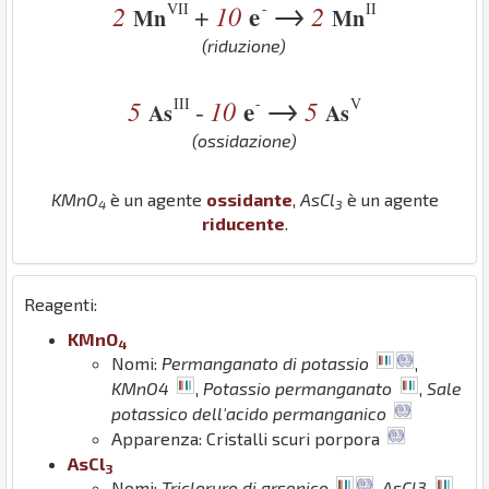
→
VII
-
II
2
10
e
2
+
Mn
Mn
(riduzione)
→
III
-
V
5
10
e
5
-
As
As
(ossidazione)
K
Mn
O
è un agente
ossidante
,
As
Cl
è un agente
4
3
riducente
.
Reagenti:
K
Mn
O
4
Nomi:
Permanganato di potassio
,
KMnO4
,
Potassio permanganato
,
Sale
potassico dell'acido permanganico
Apparenza: Cristalli scuri porpora
As
Cl
3
Nomi:
Tricloruro di arsenico
,
AsCl3
,