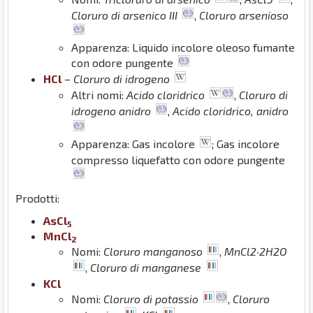
Cloruro di arsenico III
,
Cloruro arsenioso
Apparenza: Liquido incolore oleoso fumante
con odore pungente
H
Cl
–
Cloruro di idrogeno
Altri nomi:
Acido cloridrico
,
Cloruro di
idrogeno anidro
,
Acido cloridrico, anidro
Apparenza: Gas incolore
; Gas incolore
compresso liquefatto con odore pungente
Prodotti:
As
Cl
5
Mn
Cl
2
Nomi:
Cloruro manganoso
,
MnCl2·2H2O
,
Cloruro di manganese
K
Cl
Nomi:
Cloruro di potassio
,
Cloruro