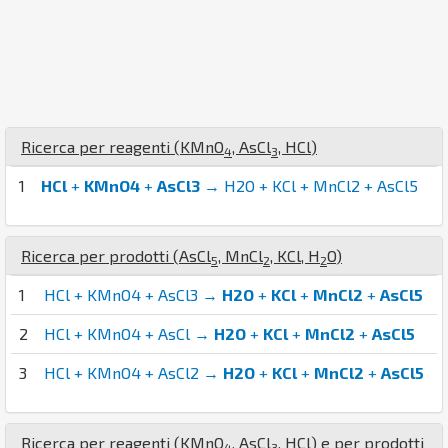
Ricerca per reagenti (
K
Mn
O
,
As
Cl
,
H
Cl
)
4
3
1
HCl
+
KMnO4
+
AsCl3
→ H2O + KCl + MnCl2 + AsCl5
Ricerca per prodotti (
As
Cl
,
Mn
Cl
,
K
Cl
,
H
O
)
5
2
2
1
HCl + KMnO4 + AsCl3 →
H2O
+
KCl
+
MnCl2
+
AsCl5
2
HCl + KMnO4 + AsCl →
H2O
+
KCl
+
MnCl2
+
AsCl5
3
HCl + KMnO4 + AsCl2 →
H2O
+
KCl
+
MnCl2
+
AsCl5
Ricerca per reagenti (
K
Mn
O
,
As
Cl
,
H
Cl
) e per prodotti
4
3