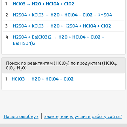
1
HClO3 →
H2O
+
HClO4
+
ClO2
2
H2SO4 + KClO3 →
H2O
+
HClO4
+
ClO2
+ KHSO4
3
H2SO4 + KClO3 →
H2O
+ K2SO4 +
HClO4
+
ClO2
4
H2SO4 + Ba(ClO3)2 →
H2O
+
HClO4
+
ClO2
+
Ba(HSO4)2
Поиск по реактантам (
H
Cl
O
) по продуктам (
H
Cl
O
,
3
4
Cl
O
,
H
O
)
2
2
1
HClO3
→
H2O
+
HClO4
+
ClO2
Нашли ошибку?
Знаете, как улучшить работу сайта?