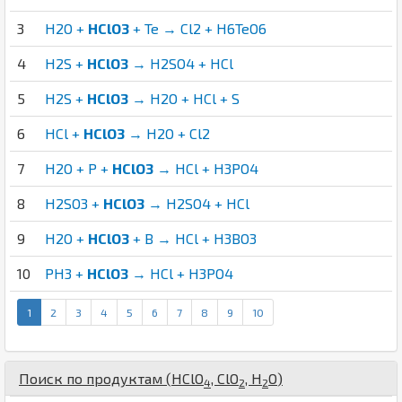
3
H2O +
HClO3
+ Te → Cl2 + H6TeO6
4
H2S +
HClO3
→ H2SO4 + HCl
5
H2S +
HClO3
→ H2O + HCl + S
6
HCl +
HClO3
→ H2O + Cl2
7
H2O + P +
HClO3
→ HCl + H3PO4
8
H2SO3 +
HClO3
→ H2SO4 + HCl
9
H2O +
HClO3
+ B → HCl + H3BO3
10
PH3 +
HClO3
→ HCl + H3PO4
1
2
3
4
5
6
7
8
9
10
Поиск по продуктам (
H
Cl
O
,
Cl
O
,
H
O
)
4
2
2