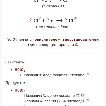
(окисление)
→
V
-
IV
2
2
e
2
+
Cl
Cl
(восстановле́ние)
H
Cl
O
является
окислителем
и
восстановителем
3
(диспропорционирования).
Реактанты:
H
Cl
O
3
Названия:
Хлорноватая кислота
Продукты:
H
Cl
O
4
Названия:
Хлорная кислота
,
Хлорная кислота (72% раствор)