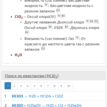
Внешность (состояние): Бесцветная
жидкость
; Бесцветная жидкость с
резким запахом
Cl
O
–
Оксид хлора(IV)
2
Другие названия:
Диоксид хлора
,
Оксид хлора
,
E926
,
Двуокись хлора
Внешность (состояние): Газ
; От
красного до желтого цвета газ с резким
запахом
H
O
2
Поиск по реактантам (
H
Cl
O
)
3
1
2
3
4
5
6
7
8
9
10
1
HClO3
→ H2O + HClO4 + ClO2
2
HClO3
+ H2SeO3 → H2O + Cl2 + H2SeO4