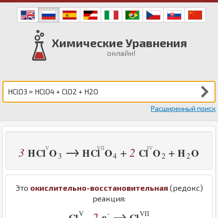
Химические Уравнения
онлайн!
Расширенный поиск
→
3
2
+
+
H
Cl
O
H
Cl
O
Cl
O
H
O
3
4
2
2
Это
окислительно-восстановительная
(редокс)
реакция:
→
V
-
VII
2
e
-
Cl
Cl