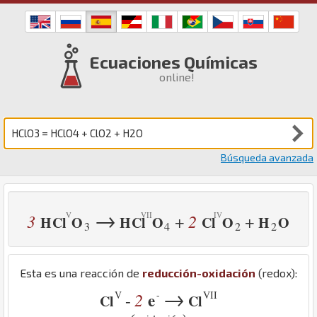
Ecuaciones Químicas
online!
Búsqueda avanzada
→
3
2
+
+
H
Cl
O
H
Cl
O
Cl
O
H
O
3
4
2
2
Esta es una reacción de
reducción-oxidación
(redox):
→
V
-
VII
2
e
-
Cl
Cl