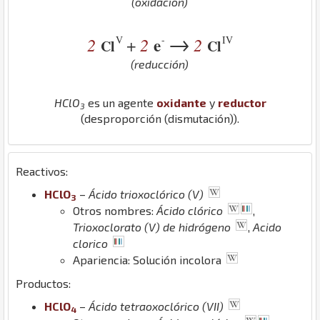
(oxidación)
→
V
-
IV
2
2
e
2
+
Cl
Cl
(reducción)
H
Cl
O
es un agente
oxidante
y
reductor
3
(desproporción (dismutación)).
Reactivos:
H
Cl
O
–
Ácido trioxoclórico (V)
3
Otros nombres:
Ácido clórico
,
Trioxoclorato (V) de hidrógeno
,
Acido
clorico
Apariencia: Solución incolora
Productos:
H
Cl
O
–
Ácido tetraoxoclórico (VII)
4