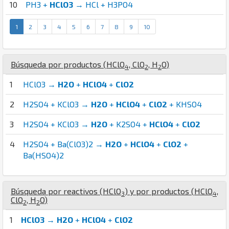
10
PH3 +
HClO3
→ HCl + H3PO4
1
2
3
4
5
6
7
8
9
10
Búsqueda por productos (
H
Cl
O
,
Cl
O
,
H
O
)
4
2
2
1
HClO3 →
H2O
+
HClO4
+
ClO2
2
H2SO4 + KClO3 →
H2O
+
HClO4
+
ClO2
+ KHSO4
3
H2SO4 + KClO3 →
H2O
+ K2SO4 +
HClO4
+
ClO2
4
H2SO4 + Ba(ClO3)2 →
H2O
+
HClO4
+
ClO2
+
Ba(HSO4)2
Búsqueda por reactivos (
H
Cl
O
) y por productos (
H
Cl
O
,
3
4
Cl
O
,
H
O
)
2
2
1
HClO3
→
H2O
+
HClO4
+
ClO2