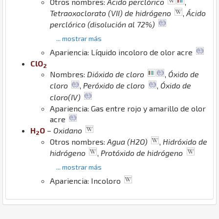
Otros nombres:
Ácido perclórico
,
Tetraoxoclorato (VII) de hidrógeno
,
Ácido
perclórico (disolución al 72%)
... mostrar más
Apariencia: Líquido incoloro de olor acre
Cl
O
2
Nombres:
Dióxido de cloro
,
Óxido de
cloro
,
Peróxido de cloro
,
Óxido de
cloro(IV)
Apariencia: Gas entre rojo y amarillo de olor
acre
H
O
–
Oxidano
2
Otros nombres:
Agua (H2O)
,
Hidróxido de
hidrógeno
,
Protóxido de hidrógeno
... mostrar más
Apariencia: Incoloro