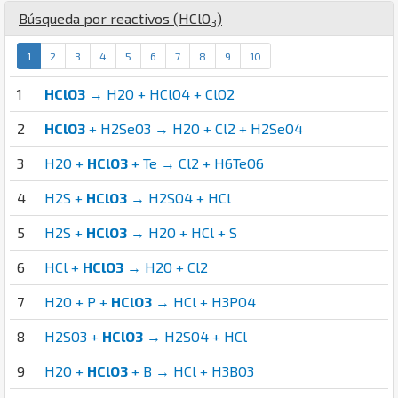
Búsqueda por reactivos (
H
Cl
O
)
3
1
2
3
4
5
6
7
8
9
10
1
HClO3
→ H2O + HClO4 + ClO2
2
HClO3
+ H2SeO3 → H2O + Cl2 + H2SeO4
3
H2O +
HClO3
+ Te → Cl2 + H6TeO6
4
H2S +
HClO3
→ H2SO4 + HCl
5
H2S +
HClO3
→ H2O + HCl + S
6
HCl +
HClO3
→ H2O + Cl2
7
H2O + P +
HClO3
→ HCl + H3PO4
8
H2SO3 +
HClO3
→ H2SO4 + HCl
9
H2O +
HClO3
+ B → HCl + H3BO3