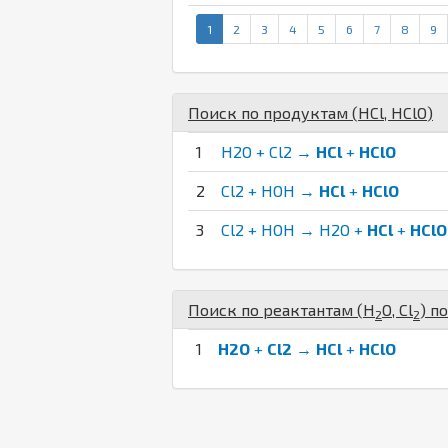
1
2
3
4
5
6
7
8
9
Поиск по продуктам (
H
Cl
,
H
Cl
O
)
1
H2O + Cl2 →
HCl
+
HClO
2
Cl2 + HOH →
HCl
+
HClO
3
Cl2 + HOH → H2O +
HCl
+
HClO
Поиск по реактантам (
H
O
,
Cl
) п
2
2
1
H2O
+
Cl2
→
HCl
+
HClO