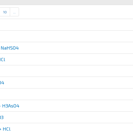
10
...
+ NaHSO4
Cl
O4
+ H3AsO4
O3
+ HCl