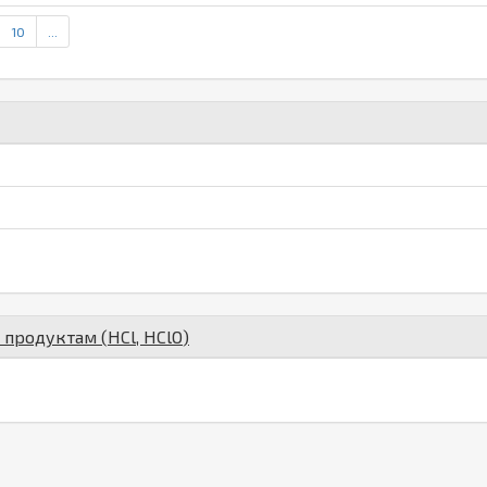
10
...
о продуктам (
H
Cl
,
H
Cl
O
)