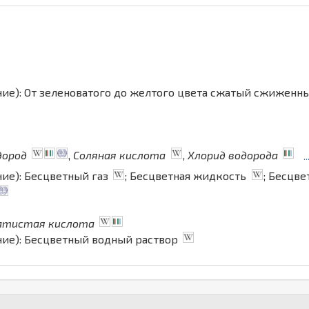
ние): От зеленоватого до желтого цвета сжатый сжиженн
дород
,
Соляная кислота
,
Хлорид водорода
.
ние): Бесцветный газ
; Бесцветная жидкость
; Бесцв
атистая кислота
ние): Бесцветный водный раствор