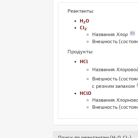
Реактанты:
H
O
2
Cl
2
Названия:
Хлор
Внешность (состоя
Продукты:
H
Cl
Названия:
Хлорово
Внешность (состоя
с резким запахом
H
Cl
O
Названия:
Хлорнов
Внешность (состоя
Поиск по реактантам (
H
O
,
Cl
)