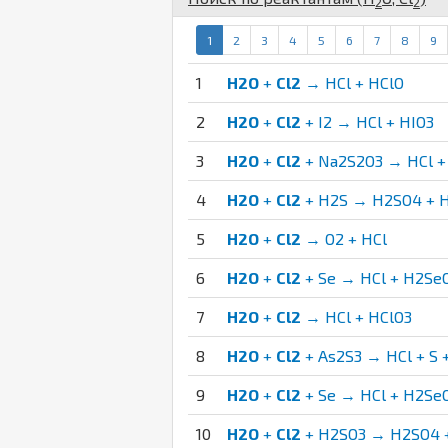
2
2
1
2
3
4
5
6
7
8
9
1
H2O
+
Cl2
→ HCl + HClO
2
H2O
+
Cl2
+ I2 → HCl + HIO3
3
H2O
+
Cl2
+ Na2S2O3 → HCl 
4
H2O
+
Cl2
+ H2S → H2SO4 + H
5
H2O
+
Cl2
→ O2 + HCl
6
H2O
+
Cl2
+ Se → HCl + H2Se
7
H2O
+
Cl2
→ HCl + HClO3
8
H2O
+
Cl2
+ As2S3 → HCl + S 
9
H2O
+
Cl2
+ Se → HCl + H2Se
10
H2O
+
Cl2
+ H2SO3 → H2SO4 