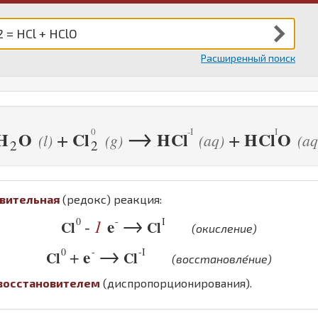
Расширенный поиск
→
+
+
H
O
Cl
H
Cl
H
Cl
O
(l)
(g)
(aq)
(aq
2
2
вительная
(редокс) реакция:
→
0
-
I
1
e
-
Cl
Cl
(окисление)
→
0
-
-I
e
+
Cl
Cl
(восстановле́ние)
восстановителем
(диспропорционирования).