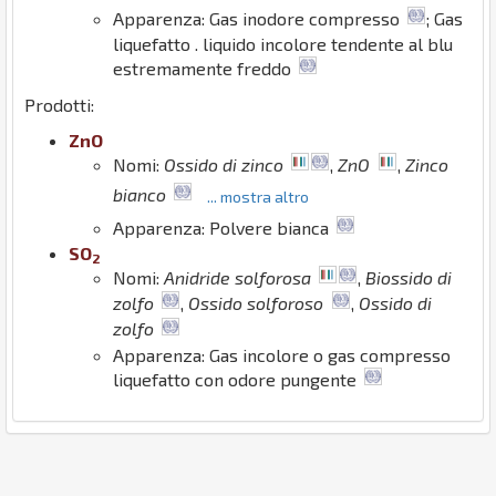
Apparenza: Gas inodore compresso
; Gas
liquefatto . liquido incolore tendente al blu
estremamente freddo
Prodotti:
Zn
O
Nomi:
Ossido di zinco
,
ZnO
,
Zinco
bianco
... mostra altro
Apparenza: Polvere bianca
S
O
2
Nomi:
Anidride solforosa
,
Biossido di
zolfo
,
Ossido solforoso
,
Ossido di
zolfo
Apparenza: Gas incolore o gas compresso
liquefatto con odore pungente