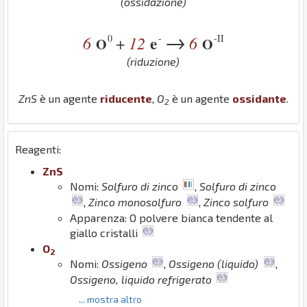
(ossidazione)
→
0
-
-II
6
12
e
6
+
O
O
(riduzione)
Zn
S
è un agente
riducente
,
O
è un agente
ossidante
.
2
Reagenti:
Zn
S
Nomi:
Solfuro di zinco
,
Solfuro di zinco
,
Zinco monosolfuro
,
Zinco solfuro
Apparenza: O polvere bianca tendente al
giallo cristalli
O
2
Nomi:
Ossigeno
,
Ossigeno (liquido)
,
Ossigeno, liquido refrigerato
... mostra altro