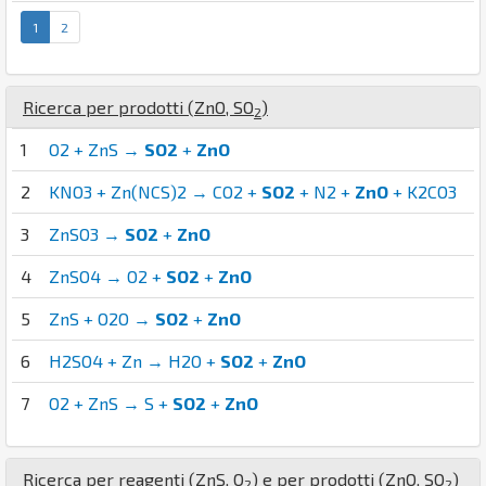
1
2
Ricerca per prodotti (
Zn
O
,
S
O
)
2
1
O2 + ZnS →
SO2
+
ZnO
2
KNO3 + Zn(NCS)2 → CO2 +
SO2
+ N2 +
ZnO
+ K2CO3
3
ZnSO3 →
SO2
+
ZnO
4
ZnSO4 → O2 +
SO2
+
ZnO
5
ZnS + O2O →
SO2
+
ZnO
6
H2SO4 + Zn → H2O +
SO2
+
ZnO
7
O2 + ZnS → S +
SO2
+
ZnO
Ricerca per reagenti (
Zn
S
,
O
) e per prodotti (
Zn
O
,
S
O
)
2
2