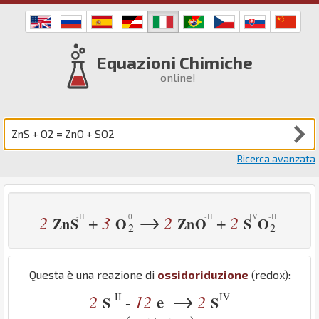
Equazioni Chimiche
online!
Ricerca avanzata
→
2
3
2
2
+
+
Zn
S
O
Zn
O
S
O
2
2
Questa è una reazione di
ossidoriduzione
(redox):
→
-II
-
IV
2
12
e
2
-
S
S