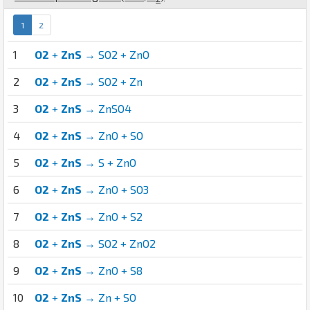
1
2
1
O2
+
ZnS
→ SO2 + ZnO
2
O2
+
ZnS
→ SO2 + Zn
3
O2
+
ZnS
→ ZnSO4
4
O2
+
ZnS
→ ZnO + SO
5
O2
+
ZnS
→ S + ZnO
6
O2
+
ZnS
→ ZnO + SO3
7
O2
+
ZnS
→ ZnO + S2
8
O2
+
ZnS
→ SO2 + ZnO2
9
O2
+
ZnS
→ ZnO + S8
10
O2
+
ZnS
→ Zn + SO