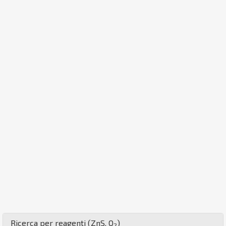
Ricerca per reagenti (
Zn
S
,
O
)
2