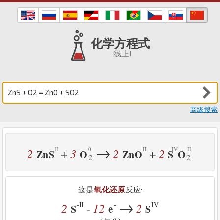
化学方程式
线上!
高级搜索
→
2
3
2
2
+
+
Zn
S
O
Zn
O
S
O
2
2
这是
氧化还原
反应:
→
-II
-
IV
2
12
e
2
-
S
S