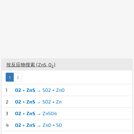
按反应物搜索 (
Zn
S
,
O
)
2
1
2
1
O2
+
ZnS
→ SO2 + ZnO
2
O2
+
ZnS
→ SO2 + Zn
3
O2
+
ZnS
→ ZnSO4
4
O2
+
ZnS
→ ZnO + SO