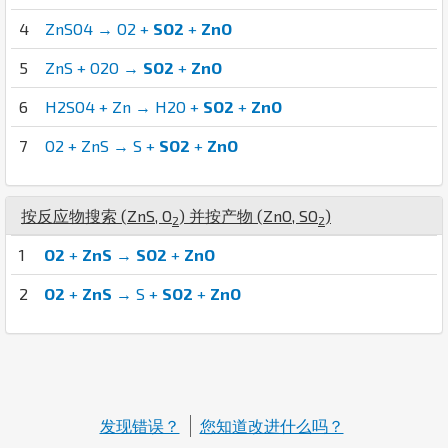
4
ZnSO4 → O2 +
SO2
+
ZnO
5
ZnS + O2O →
SO2
+
ZnO
6
H2SO4 + Zn → H2O +
SO2
+
ZnO
7
O2 + ZnS → S +
SO2
+
ZnO
按反应物搜索 (
Zn
S
,
O
) 并按产物 (
Zn
O
,
S
O
)
2
2
1
O2
+
ZnS
→
SO2
+
ZnO
2
O2
+
ZnS
→ S +
SO2
+
ZnO
发现错误？
您知道改进什么吗？