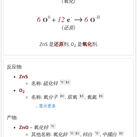
(氧化)
→
0
-
-II
6
12
e
6
+
O
O
(还原)
Zn
S
是
还原
剂,
O
是
氧化
剂.
2
反应物:
Zn
S
名称:
硫化锌
O
2
名称:
氧分子
,
双氧
,
氧氣
... 显示更多
产物:
Zn
O
–
氧化锌
其他名称:
氧化鋅
,
锌白
,
中國白