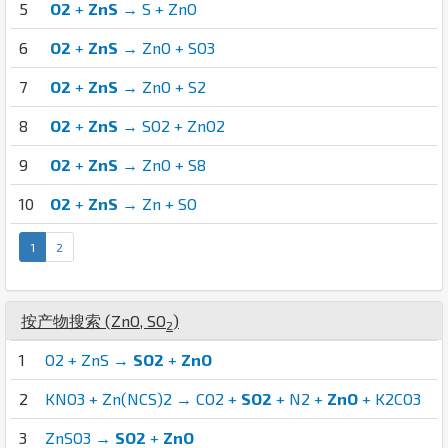
5
O2
+
ZnS
→ S + ZnO
6
O2
+
ZnS
→ ZnO + SO3
7
O2
+
ZnS
→ ZnO + S2
8
O2
+
ZnS
→ SO2 + ZnO2
9
O2
+
ZnS
→ ZnO + S8
10
O2
+
ZnS
→ Zn + SO
1
2
按产物搜索 (
Zn
O
,
S
O
)
2
1
O2 + ZnS →
SO2
+
ZnO
2
KNO3 + Zn(NCS)2 → CO2 +
SO2
+ N2 +
ZnO
+ K2CO3
3
ZnSO3 →
SO2
+
ZnO