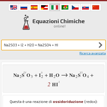
Equazioni Chimiche
online!
Ricerca avanzata
→
+
+
+
Na
S
O
I
H
O
Na
S
O
2
3
2
2
2
4
2
H
I
Questa è una reazione di
ossidoriduzione
(redox):