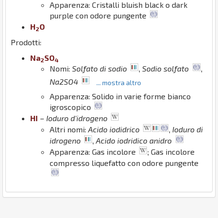
Apparenza: Cristalli bluish black o dark
purple con odore pungente
H
O
2
Prodotti:
Na
S
O
2
4
Nomi:
Solfato di sodio
,
Sodio solfato
,
Na2SO4
... mostra altro
Apparenza: Solido in varie forme bianco
igroscopico
H
I
–
Ioduro d'idrogeno
Altri nomi:
Acido iodidrico
,
Ioduro di
idrogeno
,
Acido iodridico anidro
Apparenza: Gas incolore
; Gas incolore
compresso liquefatto con odore pungente