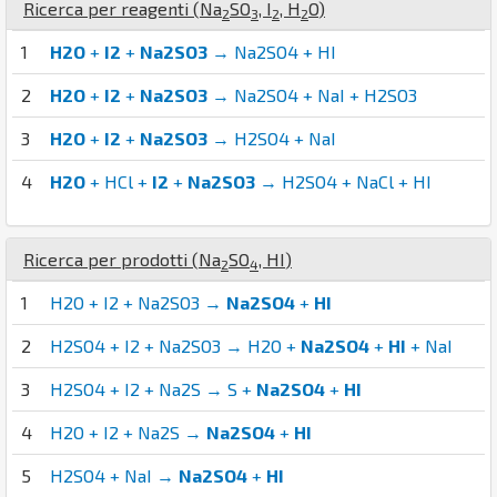
Ricerca per reagenti (
Na
S
O
,
I
,
H
O
)
2
3
2
2
1
H2O
+
I2
+
Na2SO3
→ Na2SO4 + HI
2
H2O
+
I2
+
Na2SO3
→ Na2SO4 + NaI + H2SO3
3
H2O
+
I2
+
Na2SO3
→ H2SO4 + NaI
4
H2O
+ HCl +
I2
+
Na2SO3
→ H2SO4 + NaCl + HI
Ricerca per prodotti (
Na
S
O
,
H
I
)
2
4
1
H2O + I2 + Na2SO3 →
Na2SO4
+
HI
2
H2SO4 + I2 + Na2SO3 → H2O +
Na2SO4
+
HI
+ NaI
3
H2SO4 + I2 + Na2S → S +
Na2SO4
+
HI
4
H2O + I2 + Na2S →
Na2SO4
+
HI
5
H2SO4 + NaI →
Na2SO4
+
HI