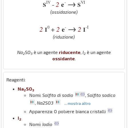
→
IV
-
VI
2
e
-
S
S
(ossidazione)
→
0
-
-I
2
2
e
2
+
I
I
(riduzione)
Na
S
O
è un agente
riducente
,
I
è un agente
2
3
2
ossidante
.
Reagenti:
Na
S
O
2
3
Nomi:
Solfito di sodio
,
Solfito sodico
,
Na2SO3
... mostra altro
Apparenza: O polvere bianca cristalli
I
2
Nomi:
Iodio