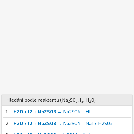
Hledání podle reaktantů (
Na
S
O
,
I
,
H
O
)
2
3
2
2
1
H2O
+
I2
+
Na2SO3
→ Na2SO4 + HI
2
H2O
+
I2
+
Na2SO3
→ Na2SO4 + NaI + H2SO3