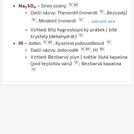
Na
S
O
–
Síran sodný
2
4
Další názvy:
Thenardit (minerál
,
Bezvodý)
,
Mirabilit (minerál
... zobrazit více
Vzhled: Bílý hygroskopický prášek | bílé
krystaly (dekahydrát)
H
I
–
Jodan
,
Kyselina jodovodíková
Další názvy:
Jodovodík
,
HI
Vzhled: Bezbarvý plyn | světle žlutá kapalina
(pod teplotou varu)
; Bezbarvá kapalina