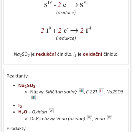
→
IV
-
VI
2
e
-
S
S
(oxidace)
→
0
-
-I
2
2
e
2
+
I
I
(redukce)
Na
S
O
je
redukční
činidlo,
I
je
oxidační
činidlo.
2
3
2
Reaktanty:
Na
S
O
2
3
Názvy:
Siřičitan sodný
,
E 221
,
Na2SO3
I
2
H
O
–
Oxidan
2
Další názvy:
Voda (oxidan)
,
Voda
Produkty: