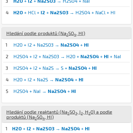
3
H2O
+
I2
+
Na2SO3
→ H2SO4 + NaI
4
H2O
+ HCl +
I2
+
Na2SO3
→ H2SO4 + NaCl + HI
Hledání podle produktů (
Na
S
O
,
H
I
)
2
4
1
H2O + I2 + Na2SO3 →
Na2SO4
+
HI
2
H2SO4 + I2 + Na2SO3 → H2O +
Na2SO4
+
HI
+ NaI
3
H2SO4 + I2 + Na2S → S +
Na2SO4
+
HI
4
H2O + I2 + Na2S →
Na2SO4
+
HI
5
H2SO4 + NaI →
Na2SO4
+
HI
Hledání podle reaktantů (
Na
S
O
,
I
,
H
O
) a podle
2
3
2
2
produktů (
Na
S
O
,
H
I
)
2
4
1
H2O
+
I2
+
Na2SO3
→
Na2SO4
+
HI