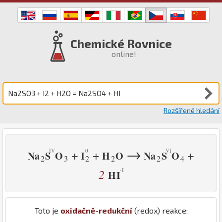
Chemické Rovnice
online!
Rozšířené hledání
→
+
+
+
Na
S
O
I
H
O
Na
S
O
2
3
2
2
2
4
2
H
I
Toto je
oxidačně-redukční
(redox) reakce: