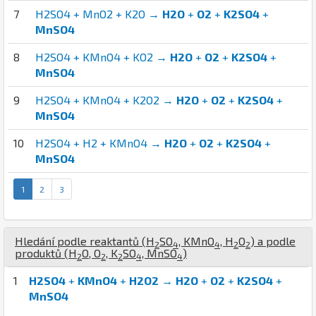
7
H2SO4 + MnO2 + K2O →
H2O
+
O2
+
K2SO4
+
MnSO4
8
H2SO4 + KMnO4 + KO2 →
H2O
+
O2
+
K2SO4
+
MnSO4
9
H2SO4 + KMnO4 + K2O2 →
H2O
+
O2
+
K2SO4
+
MnSO4
10
H2SO4 + H2 + KMnO4 →
H2O
+
O2
+
K2SO4
+
MnSO4
1
2
3
Hledání podle reaktantů (
H
S
O
,
K
Mn
O
,
H
O
) a podle
2
4
4
2
2
produktů (
H
O
,
O
,
K
S
O
,
Mn
S
O
)
2
2
2
4
4
1
H2SO4
+
KMnO4
+
H2O2
→
H2O
+
O2
+
K2SO4
+
MnSO4