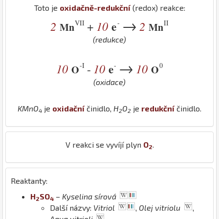
Toto je
oxidačně-redukční
(redox) reakce:
→
VII
-
II
2
10
e
2
+
Mn
Mn
(redukce)
→
-I
-
0
10
10
e
10
-
O
O
(oxidace)
K
Mn
O
je
oxidační
činidlo,
H
O
je
redukční
činidlo.
4
2
2
V reakci se vyvíjí plyn
O
.
2
Reaktanty:
H
S
O
–
Kyselina sírová
2
4
Další názvy:
Vitriol
,
Olej vitriolu
,
Aqua vitrioli