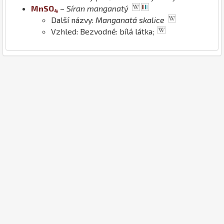
Mn
S
O
–
Síran manganatý
4
Další názvy:
Manganatá skalice
Vzhled: Bezvodné: bílá látka;