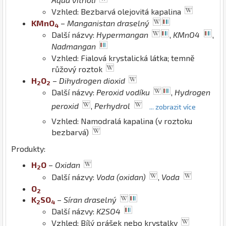
Vzhled: Bezbarvá olejovitá kapalina
K
Mn
O
–
Manganistan draselný
4
Další názvy:
Hypermangan
,
KMnO4
,
Nadmangan
Vzhled: Fialová krystalická látka; temně
růžový roztok
H
O
–
Dihydrogen dioxid
2
2
Další názvy:
Peroxid vodíku
,
Hydrogen
peroxid
,
Perhydrol
... zobrazit více
Vzhled: Namodralá kapalina (v roztoku
bezbarvá)
Produkty:
H
O
–
Oxidan
2
Další názvy:
Voda (oxidan)
,
Voda
O
2
K
S
O
–
Síran draselný
2
4
Další názvy:
K2SO4
Vzhled: Bílý prášek nebo krystalky