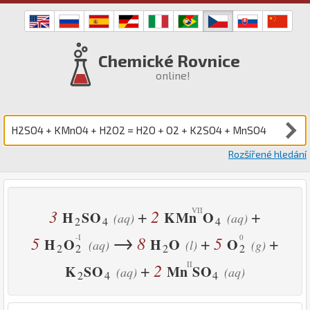
Chemické Rovnice
online!
Rozšířené hledání
3
2
+
+
H
S
O
K
Mn
O
(aq)
(aq)
2
4
4
→
5
8
5
+
+
H
O
H
O
O
(aq)
(l)
(g)
2
2
2
2
2
+
K
S
O
Mn
S
O
(aq)
(aq)
2
4
4