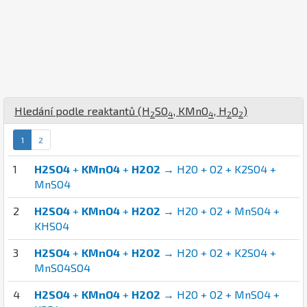
Hledání podle reaktantů (
H
S
O
,
K
Mn
O
,
H
O
)
2
4
4
2
2
1
2
1
H2SO4
+
KMnO4
+
H2O2
→ H2O + O2 + K2SO4 +
MnSO4
2
H2SO4
+
KMnO4
+
H2O2
→ H2O + O2 + MnSO4 +
KHSO4
3
H2SO4
+
KMnO4
+
H2O2
→ H2O + O2 + K2SO4 +
MnSO4SO4
4
H2SO4
+
KMnO4
+
H2O2
→ H2O + O2 + MnSO4 +