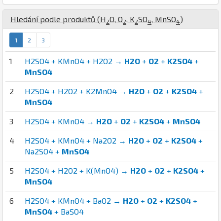
Hledání podle produktů (
H
O
,
O
,
K
S
O
,
Mn
S
O
)
2
2
2
4
4
1
2
3
1
H2SO4 + KMnO4 + H2O2 →
H2O
+
O2
+
K2SO4
+
MnSO4
2
H2SO4 + H2O2 + K2MnO4 →
H2O
+
O2
+
K2SO4
+
MnSO4
3
H2SO4 + KMnO4 →
H2O
+
O2
+
K2SO4
+
MnSO4
4
H2SO4 + KMnO4 + Na2O2 →
H2O
+
O2
+
K2SO4
+
Na2SO4 +
MnSO4
5
H2SO4 + H2O2 + K(MnO4) →
H2O
+
O2
+
K2SO4
+
MnSO4
6
H2SO4 + KMnO4 + BaO2 →
H2O
+
O2
+
K2SO4
+
MnSO4
+ BaSO4