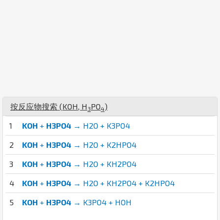
按反应物搜索 (
K
O
H
,
H
P
O
)
3
4
1
KOH
+
H3PO4
→ H2O + K3PO4
2
KOH
+
H3PO4
→ H2O + K2HPO4
3
KOH
+
H3PO4
→ H2O + KH2PO4
4
KOH
+
H3PO4
→ H2O + KH2PO4 + K2HPO4
5
KOH
+
H3PO4
→ K3PO4 + HOH