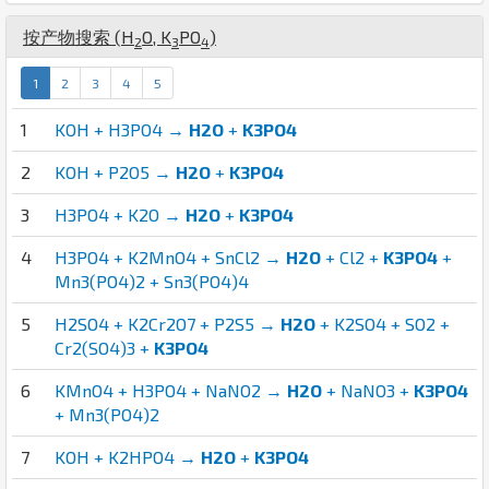
按产物搜索 (
H
O
,
K
P
O
)
2
3
4
1
2
3
4
5
1
KOH + H3PO4 →
H2O
+
K3PO4
2
KOH + P2O5 →
H2O
+
K3PO4
3
H3PO4 + K2O →
H2O
+
K3PO4
4
H3PO4 + K2MnO4 + SnCl2 →
H2O
+ Cl2 +
K3PO4
+
Mn3(PO4)2 + Sn3(PO4)4
5
H2SO4 + K2Cr2O7 + P2S5 →
H2O
+ K2SO4 + SO2 +
Cr2(SO4)3 +
K3PO4
6
KMnO4 + H3PO4 + NaNO2 →
H2O
+ NaNO3 +
K3PO4
+ Mn3(PO4)2
7
KOH + K2HPO4 →
H2O
+
K3PO4