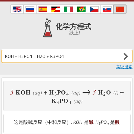
化学方程式
线上!
高级搜索
→
3
3
+
+
K
O
H
H
P
O
H
O
(aq)
(aq)
(l)
3
4
2
K
P
O
(aq)
3
4
这是酸碱反应（中和反应）:
K
O
H
是
碱
,
H
P
O
是
酸
.
3
4