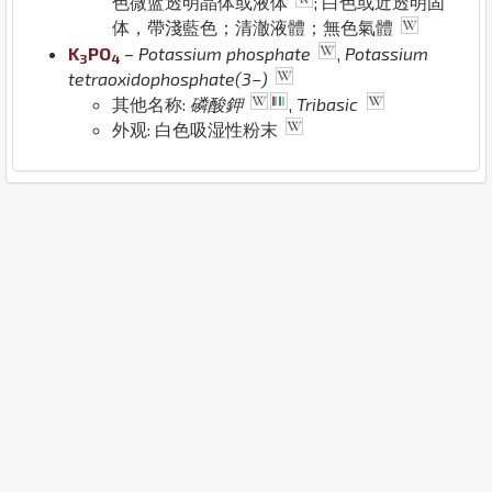
色微蓝透明晶体或液体
; 白色或近透明固
体，帶淺藍色；清澈液體；無色氣體
K
P
O
–
Potassium phosphate
,
Potassium
3
4
tetraoxidophosphate(3−)
其他名称:
磷酸鉀
,
Tribasic
外观: 白色吸湿性粉末