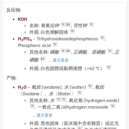
反应物:
K
O
H
名称:
氢氧化钾
,
苛性钾
外观: 白色潮解固体
H
P
O
–
Trihydroxidooxidophosphorus
,
3
4
Phosphoric acid
其他名称:
磷酸
,
正磷酸、原磷酸
,
正
磷酸
... 显示更多
外观: 白色固體或黏稠液體（>42 °C）
产物:
H
O
–
氧烷 (oxidane), 水 (water)
,
氧烷
2
〔Oxidane〕、水〔Water〕
其他名称:
水
,
氧化氢 (hydrogen oxide)
,
一氧化二氢 (dihydrogen monoxide
... 显示更多
外观: 黑色固体（當冰塊中含有雜質）或近无