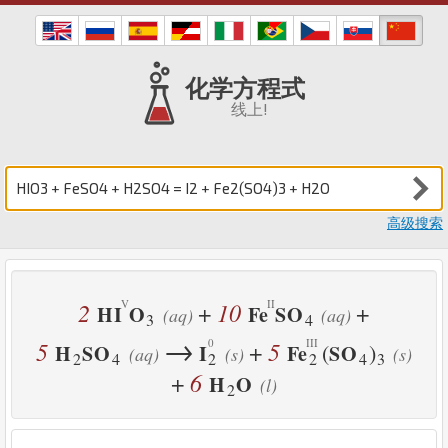
化学方程式
线上!
高级搜索
2
10
+
+
H
I
O
Fe
S
O
(aq)
(aq)
3
4
→
5
5
+
(
)
H
S
O
I
Fe
S
O
(aq)
(s)
(s)
2
4
2
2
4
3
6
+
H
O
(l)
2