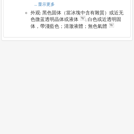
... 显示更多
外观: 黑色固体（當冰塊中含有雜質）或近无
色微蓝透明晶体或液体
; 白色或近透明固
体，帶淺藍色；清澈液體；無色氣體