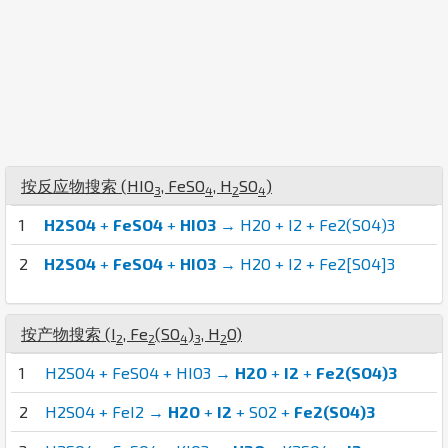
按反应物搜索 (
H
I
O
,
Fe
S
O
,
H
S
O
)
3
4
2
4
1
H2SO4
+
FeSO4
+
HIO3
→ H2O + I2 + Fe2(SO4)3
2
H2SO4
+
FeSO4
+
HIO3
→ H2O + I2 + Fe2[SO4]3
按产物搜索 (
I
,
Fe
(
S
O
)
,
H
O
)
2
2
4
3
2
1
H2SO4 + FeSO4 + HIO3 →
H2O
+
I2
+
Fe2(SO4)3
2
H2SO4 + FeI2 →
H2O
+
I2
+ SO2 +
Fe2(SO4)3