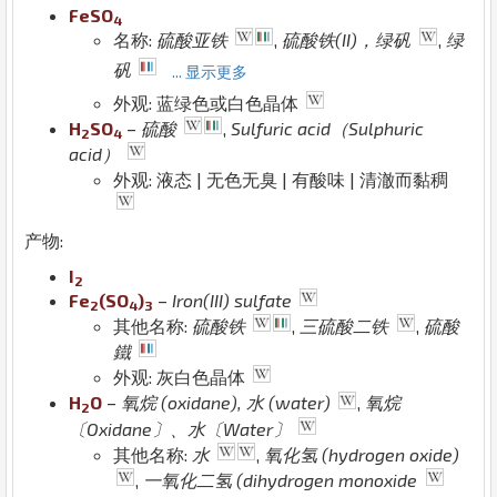
Fe
S
O
4
名称:
硫酸亚铁
,
硫酸铁(II)，绿矾
,
绿
矾
... 显示更多
外观: 蓝绿色或白色晶体
H
S
O
–
硫酸
,
Sulfuric acid（Sulphuric
2
4
acid）
外观: 液态 | 无色无臭 | 有酸味 | 清澈而黏稠
产物:
I
2
Fe
(
S
O
)
–
Iron(III) sulfate
2
4
3
其他名称:
硫酸铁
,
三硫酸二铁
,
硫酸
鐵
外观: 灰白色晶体
H
O
–
氧烷 (oxidane), 水 (water)
,
氧烷
2
〔Oxidane〕、水〔Water〕
其他名称:
水
,
氧化氢 (hydrogen oxide)
,
一氧化二氢 (dihydrogen monoxide