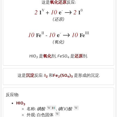
这是
氧化还原
反应:
→
V
-
0
2
10
e
2
+
I
I
(还原)
→
II
-
III
10
10
e
10
-
Fe
Fe
(氧化)
H
I
O
是
氧化
剂,
Fe
S
O
是
还原
剂.
3
4
这是
沉淀
反应:
I
和
Fe
(
S
O
)
是形成的沉淀.
2
2
4
3
反应物:
H
I
O
3
名称:
碘酸
,
碘(V)酸
外观: 白色固体