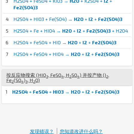
3
H2SO4 + FeSO4 + KIO3 →
H2O
+ K2SO4 +
I2
+
Fe2(SO4)3
4
H2SO4 + HIO3 + Fe(SO4) →
H2O
+
I2
+
Fe2(SO4)3
5
H2SO4 + Fe + HIO4 →
H2O
+
I2
+
Fe2(SO4)3
+ H2O4
6
H2SO4 + FeSO4 + HIO →
H2O
+
I2
+
Fe2(SO4)3
7
H2SO4 + FeSO4 + HIO4 →
H2O
+
I2
+
Fe2(SO4)3
按反应物搜索 (
H
I
O
,
Fe
S
O
,
H
S
O
) 并按产物 (
I
,
3
4
2
4
2
Fe
(
S
O
)
,
H
O
)
2
4
3
2
1
H2SO4
+
FeSO4
+
HIO3
→
H2O
+
I2
+
Fe2(SO4)3
发现错误？
您知道改进什么吗？