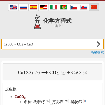
化学方程式
线上!
高级搜索
→
+
Ca
C
O
C
O
Ca
O
(s)
(g)
(s)
3
2
反应物:
Ca
C
O
3
名称:
碳酸钙
,
石灰石
,
碳酸鈣