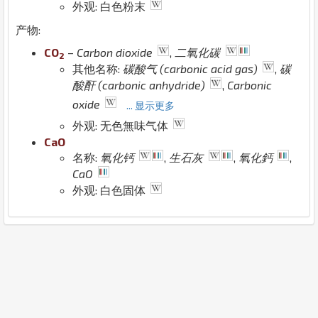
外观: 白色粉末
产物:
C
O
–
Carbon dioxide
,
二氧化碳
2
其他名称:
碳酸气 (carbonic acid gas)
,
碳
酸酐 (carbonic anhydride)
,
Carbonic
oxide
... 显示更多
外观: 无色無味气体
Ca
O
名称:
氧化钙
,
生石灰
,
氧化鈣
,
CaO
外观: 白色固体