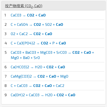
按产物搜索 (
C
O
,
Ca
O
)
2
1
CaCO3 →
CO2
+
CaO
2
C + CaSO4 →
CO2
+ SO2 +
CaO
3
O2 + CaC2 →
CO2
+
CaO
4
C + Ca3(PO4)2 →
CO2
+ P +
CaO
5
CaCO3 + BaCO3 + MgCO3 + SrCO3 →
CO2
+
CaO
+
MgO + BaO + SrO
6
Ca(HCO3)2 → H2O +
CO2
+
CaO
7
CaMg(CO3)2 →
CO2
+
CaO
+ MgO
8
C + CaCO3 →
CO2
+
CaO
+ CaC2
9
Ca(OH)2 + CaCO3 → H2O +
CO2
+
CaO