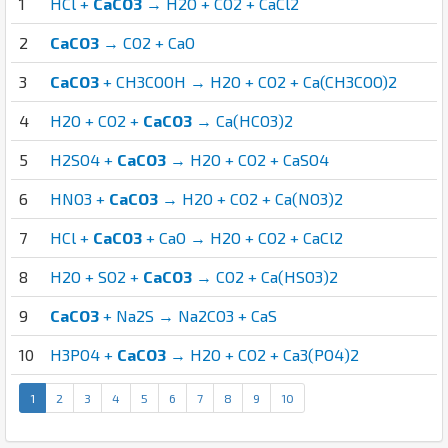
1
HCl +
CaCO3
→ H2O + CO2 + CaCl2
2
CaCO3
→ CO2 + CaO
3
CaCO3
+ CH3COOH → H2O + CO2 + Ca(CH3COO)2
4
H2O + CO2 +
CaCO3
→ Ca(HCO3)2
5
H2SO4 +
CaCO3
→ H2O + CO2 + CaSO4
6
HNO3 +
CaCO3
→ H2O + CO2 + Ca(NO3)2
7
HCl +
CaCO3
+ CaO → H2O + CO2 + CaCl2
8
H2O + SO2 +
CaCO3
→ CO2 + Ca(HSO3)2
9
CaCO3
+ Na2S → Na2CO3 + CaS
10
H3PO4 +
CaCO3
→ H2O + CO2 + Ca3(PO4)2
1
2
3
4
5
6
7
8
9
10