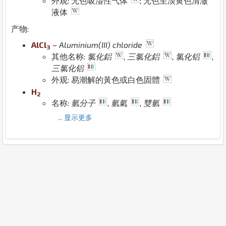
外观: 无色吸湿性气体
; 无色至淡黄色清澈
液体
产物:
Al
Cl
–
Aluminium(III) chloride
3
其他名称:
氯化鋁
,
三氯化鋁
,
氯化铝
,
三氯化铝
外观: 易潮解的黃色或白色固體
H
2
名称:
氫分子
,
氫氣
,
雙氫
... 显示更多