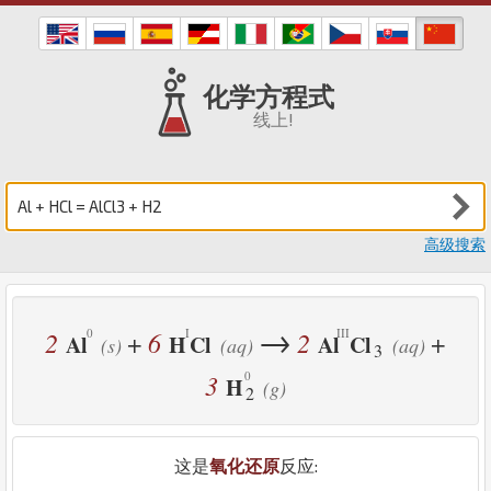
化学方程式
线上!
高级搜索
→
2
6
2
+
+
Al
H
Cl
Al
Cl
(s)
(aq)
(aq)
3
3
H
(g)
2
这是
氧化还原
反应: