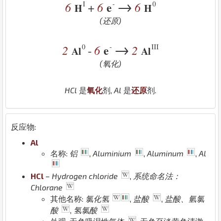
→
I
-
0
6
6
e
6
+
H
H
(还原)
→
0
-
III
2
6
e
2
-
Al
Al
(氧化)
H
Cl
是
氧化
剂,
Al
是
还原
剂.
反应物:
Al
名称:
铝
,
Aluminium
,
Aluminum
,
Al
H
Cl
–
Hydrogen chloride
,
系统命名法：
Chlorane
其他名称:
氯化氢
,
盐酸
,
盐酸、氫氯
酸
,
氢氯酸