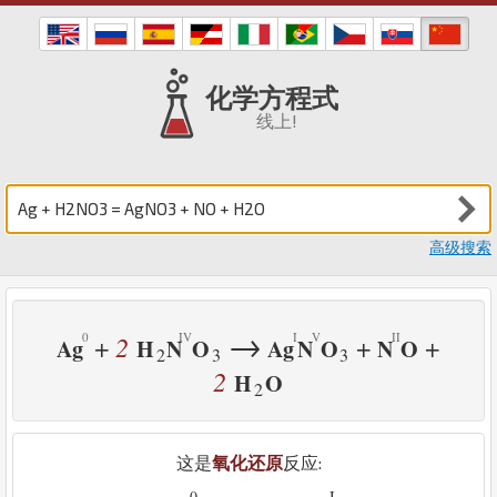
化学方程式
线上!
高级搜索
→
2
+
+
+
Ag
H
N
O
Ag
N
O
N
O
2
3
3
2
H
O
2
这是
氧化还原
反应:
0
-
I