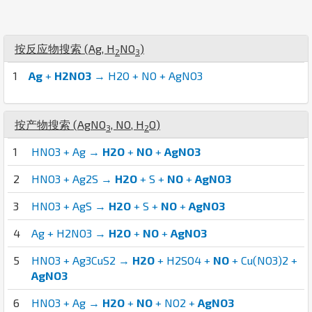
按反应物搜索 (
Ag
,
H
N
O
)
2
3
1
Ag
+
H2NO3
→ H2O + NO + AgNO3
按产物搜索 (
Ag
N
O
,
N
O
,
H
O
)
3
2
1
HNO3 + Ag →
H2O
+
NO
+
AgNO3
2
HNO3 + Ag2S →
H2O
+ S +
NO
+
AgNO3
3
HNO3 + AgS →
H2O
+ S +
NO
+
AgNO3
4
Ag + H2NO3 →
H2O
+
NO
+
AgNO3
5
HNO3 + Ag3CuS2 →
H2O
+ H2SO4 +
NO
+ Cu(NO3)2 +
AgNO3
6
HNO3 + Ag →
H2O
+
NO
+ NO2 +
AgNO3