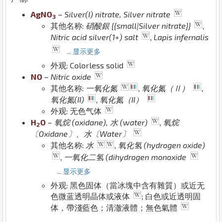
Ag
N
O
–
Silver(I) nitrate, Silver nitrate
3
其他名称:
硝酸銀 {{small|Silver nitrate}}
,
Nitric acid silver(1+) salt
,
Lapis infernalis
... 显示更多
外观: Colorless solid
N
O
–
Nitric oxide
其他名称:
一氧化氮
,
氧化氮（Ⅱ）
,
氧化氮(II)
,
氧化氮（II）
外观: 无色气体
H
O
–
氧烷 (oxidane), 水 (water)
,
氧烷
2
〔Oxidane〕、水〔Water〕
其他名称:
水
,
氧化氢 (hydrogen oxide)
,
一氧化二氢 (dihydrogen monoxide
... 显示更多
外观: 黑色固体（當冰塊中含有雜質）或近无
色微蓝透明晶体或液体
; 白色或近透明固
体，帶淺藍色；清澈液體；無色氣體