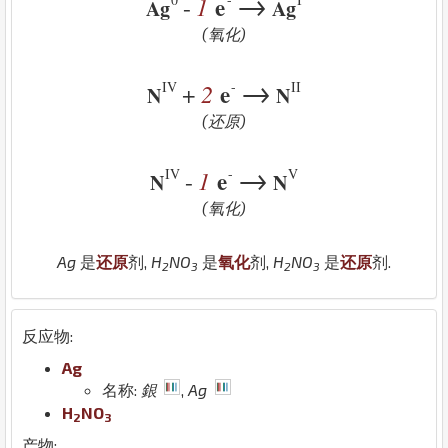
→
1
e
-
Ag
Ag
(氧化)
→
IV
-
II
2
e
+
N
N
(还原)
→
IV
-
V
1
e
-
N
N
(氧化)
Ag
是
还原
剂,
H
N
O
是
氧化
剂,
H
N
O
是
还原
剂.
2
3
2
3
反应物:
Ag
名称:
銀
,
Ag
H
N
O
2
3
产物: