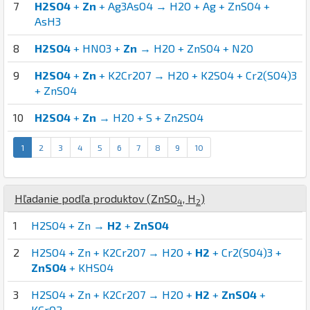
7
H2SO4
+
Zn
+ Ag3AsO4 → H2O + Ag + ZnSO4 +
AsH3
8
H2SO4
+ HNO3 +
Zn
→ H2O + ZnSO4 + N2O
9
H2SO4
+
Zn
+ K2Cr2O7 → H2O + K2SO4 + Cr2(SO4)3
+ ZnSO4
10
H2SO4
+
Zn
→ H2O + S + Zn2SO4
1
2
3
4
5
6
7
8
9
10
Hľadanie podľa produktov (
Zn
S
O
,
H
)
4
2
1
H2SO4 + Zn →
H2
+
ZnSO4
2
H2SO4 + Zn + K2Cr2O7 → H2O +
H2
+ Cr2(SO4)3 +
ZnSO4
+ KHSO4
3
H2SO4 + Zn + K2Cr2O7 → H2O +
H2
+
ZnSO4
+
KCrO2