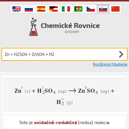
Chemické Rovnice
online!
Rozšírené hľadanie
→
+
+
Zn
H
S
O
Zn
S
O
(s)
(aq)
(aq)
2
4
4
H
(g)
2
Toto je
oxidačně-redukčná
(redox) reakcia: