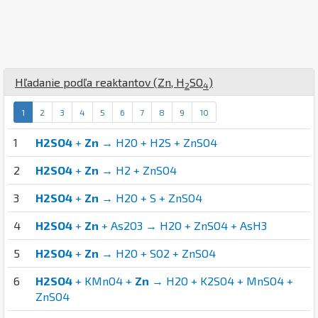
Hľadanie podľa reaktantov (
Zn
,
H
S
O
)
2
4
1
2
3
4
5
6
7
8
9
10
1
H2SO4
+
Zn
→ H2O + H2S + ZnSO4
2
H2SO4
+
Zn
→ H2 + ZnSO4
3
H2SO4
+
Zn
→ H2O + S + ZnSO4
4
H2SO4
+
Zn
+ As2O3 → H2O + ZnSO4 + AsH3
5
H2SO4
+
Zn
→ H2O + SO2 + ZnSO4
6
H2SO4
+ KMnO4 +
Zn
→ H2O + K2SO4 + MnSO4 +
ZnSO4