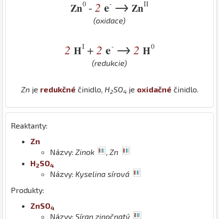
→
0
-
II
2
e
-
Zn
Zn
(oxidace)
→
I
-
0
2
2
e
2
+
H
H
(redukcie)
Zn
je
redukčné
činidlo,
H
S
O
je
oxidačné
činidlo.
2
4
Reaktanty:
Zn
Názvy:
Zinok
,
Zn
H
S
O
2
4
Názvy:
Kyselina sírová
Produkty:
Zn
S
O
4
Názvy:
Síran zinočnatý