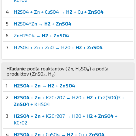
4
H2SO4 + Zn + CuSO4 →
H2
+ Cu +
ZnSO4
5
H2SO4*Zn →
H2
+
ZnSO4
6
ZnH2SO4 →
H2
+
ZnSO4
7
H2SO4 + Zn + ZnO → H2O +
H2
+
ZnSO4
Hľadanie podľa reaktantov (
Zn
,
H
S
O
) a podľa
2
4
produktov (
Zn
S
O
,
H
)
4
2
1
H2SO4
+
Zn
→
H2
+
ZnSO4
2
H2SO4
+
Zn
+ K2Cr2O7 → H2O +
H2
+ Cr2(SO4)3 +
ZnSO4
+ KHSO4
3
H2SO4
+
Zn
+ K2Cr2O7 → H2O +
H2
+
ZnSO4
+
KCrO2
4
H2SO4
+
Zn
+ CuSO4 →
H2
+ Cu +
ZnSO4