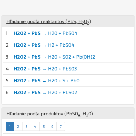
Hľadanie podľa reaktantov (
Pb
S
,
H
O
)
2
2
1
H2O2
+
PbS
→ H2O + PbSO4
2
H2O2
+
PbS
→ H2 + PbSO4
3
H2O2
+
PbS
→ H2O + SO2 + Pb(OH)2
4
H2O2
+
PbS
→ H2O + PbSO3
5
H2O2
+
PbS
→ H2O + S + PbO
6
H2O2
+
PbS
→ H2O + PbSO2
Hľadanie podľa produktov (
Pb
S
O
,
H
O
)
4
2
1
2
3
4
5
6
7