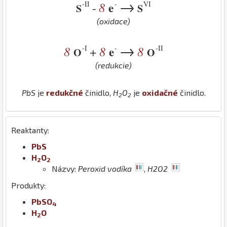
→
-II
-
VI
8
e
-
S
S
(oxidace)
→
-I
-
-II
8
8
e
8
+
O
O
(redukcie)
Pb
S
je
redukčné
činidlo,
H
O
je
oxidačné
činidlo.
2
2
Reaktanty:
Pb
S
H
O
2
2
Názvy:
Peroxid vodíka
,
H2O2
Produkty:
Pb
S
O
4
H
O
2