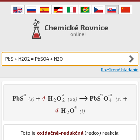
Chemické Rovnice
online!
Rozšírené hľadanie
→
4
+
+
Pb
S
H
O
Pb
S
O
(s)
(aq)
(s)
2
2
4
4
H
O
(l)
2
Toto je
oxidačně-redukčná
(redox) reakcia: