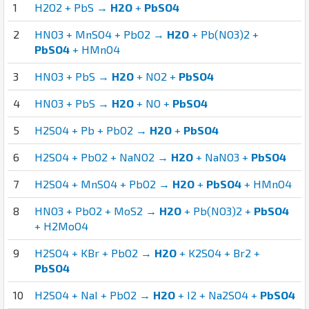
1
H2O2 + PbS →
H2O
+
PbSO4
2
HNO3 + MnSO4 + PbO2 →
H2O
+ Pb(NO3)2 +
PbSO4
+ HMnO4
3
HNO3 + PbS →
H2O
+ NO2 +
PbSO4
4
HNO3 + PbS →
H2O
+ NO +
PbSO4
5
H2SO4 + Pb + PbO2 →
H2O
+
PbSO4
6
H2SO4 + PbO2 + NaNO2 →
H2O
+ NaNO3 +
PbSO4
7
H2SO4 + MnSO4 + PbO2 →
H2O
+
PbSO4
+ HMnO4
8
HNO3 + PbO2 + MoS2 →
H2O
+ Pb(NO3)2 +
PbSO4
+ H2MoO4
9
H2SO4 + KBr + PbO2 →
H2O
+ K2SO4 + Br2 +
PbSO4
10
H2SO4 + NaI + PbO2 →
H2O
+ I2 + Na2SO4 +
PbSO4