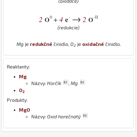
(oxidace)
→
0
-
-II
2
4
e
2
+
O
O
(redukcie)
Mg
je
redukčné
činidlo,
O
je
oxidačné
činidlo.
2
Reaktanty:
Mg
Názvy:
Horčík
,
Mg
O
2
Produkty:
Mg
O
Názvy:
Oxid horečnatý