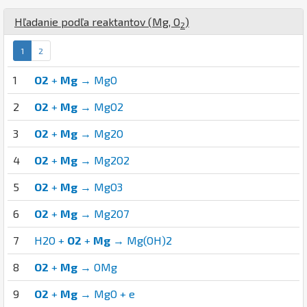
Hľadanie podľa reaktantov (
Mg
,
O
)
2
1
2
1
O2
+
Mg
→ MgO
2
O2
+
Mg
→ MgO2
3
O2
+
Mg
→ Mg2O
4
O2
+
Mg
→ Mg2O2
5
O2
+
Mg
→ MgO3
6
O2
+
Mg
→ Mg2O7
7
H2O +
O2
+
Mg
→ Mg(OH)2
8
O2
+
Mg
→ OMg
9
O2
+
Mg
→ MgO + e