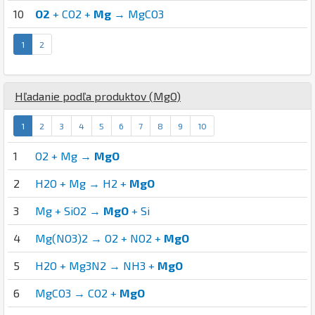
10
O2
+ CO2 +
Mg
→ MgCO3
1
2
Hľadanie podľa produktov (
Mg
O
)
1
2
3
4
5
6
7
8
9
10
1
O2 + Mg →
MgO
2
H2O + Mg → H2 +
MgO
3
Mg + SiO2 →
MgO
+ Si
4
Mg(NO3)2 → O2 + NO2 +
MgO
5
H2O + Mg3N2 → NH3 +
MgO
6
MgCO3 → CO2 +
MgO