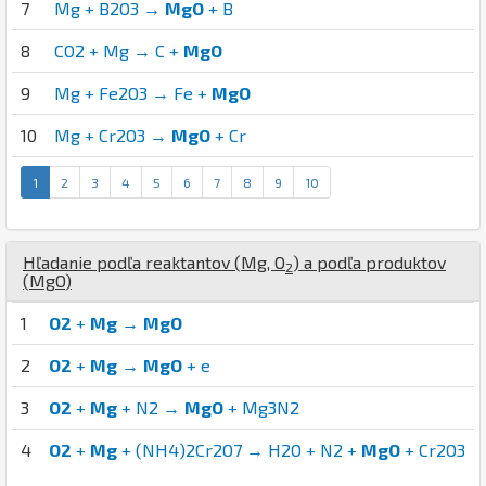
7
Mg + B2O3 →
MgO
+ B
8
CO2 + Mg → C +
MgO
9
Mg + Fe2O3 → Fe +
MgO
10
Mg + Cr2O3 →
MgO
+ Cr
1
2
3
4
5
6
7
8
9
10
Hľadanie podľa reaktantov (
Mg
,
O
) a podľa produktov
2
(
Mg
O
)
1
O2
+
Mg
→
MgO
2
O2
+
Mg
→
MgO
+ e
3
O2
+
Mg
+ N2 →
MgO
+ Mg3N2
4
O2
+
Mg
+ (NH4)2Cr2O7 → H2O + N2 +
MgO
+ Cr2O3