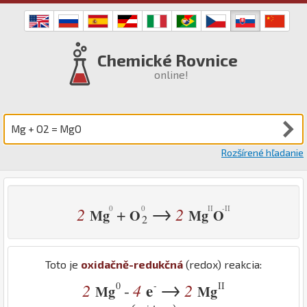
Chemické Rovnice
online!
Rozšírené hľadanie
→
2
2
+
Mg
O
Mg
O
2
Toto je
oxidačně-redukčná
(redox) reakcia:
→
0
-
II
2
4
e
2
-
Mg
Mg