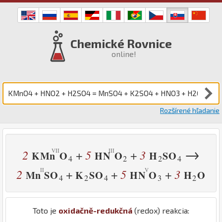
Chemické Rovnice
online!
Rozšírené hľadanie
→
2
5
3
+
+
K
Mn
O
H
N
O
H
S
O
4
2
2
4
2
5
3
+
+
+
Mn
S
O
K
S
O
H
N
O
H
O
4
2
4
3
2
Toto je
oxidačně-redukčná
(redox) reakcia: