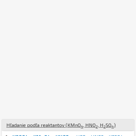
Hľadanie podľa reaktantov (
K
Mn
O
,
H
N
O
,
H
S
O
)
4
2
2
4