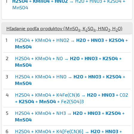
1
H2SO4
+
KMnO4
+
HNO2
→ H2O + HNO3 + K2SO4 +
MnSO4
Hľadanie podľa produktov (
Mn
S
O
,
K
S
O
,
H
N
O
,
H
O
)
4
2
4
3
2
1
H2SO4 + KMnO4 + HNO2 →
H2O
+
HNO3
+
K2SO4
+
MnSO4
2
H2SO4 + KMnO4 + NO →
H2O
+
HNO3
+
K2SO4
+
MnSO4
3
H2SO4 + KMnO4 + HNO →
H2O
+
HNO3
+
K2SO4
+
MnSO4
4
H2SO4 + KMnO4 + K4Fe(CN)6 →
H2O
+
HNO3
+ CO2
+
K2SO4
+
MnSO4
+ Fe2(SO4)3
5
H2SO4 + KMnO4 + NH3 →
H2O
+
HNO3
+
K2SO4
+
MnSO4
6
H2SO4 + KMnO4 + K4[Fe(CN)6] →
H2O
+
HNO3
+