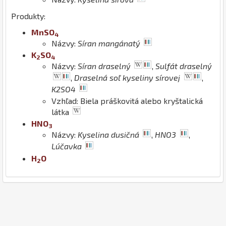
Produkty:
Mn
S
O
4
Názvy:
Síran mangánatý
K
S
O
2
4
Názvy:
Síran draselný
,
Sulfát draselný
,
Draselná soľ kyseliny sírovej
,
K2SO4
Vzhľad: Biela práškovitá alebo kryštalická
látka
H
N
O
3
Názvy:
Kyselina dusičná
,
HNO3
,
Lúčavka
H
O
2