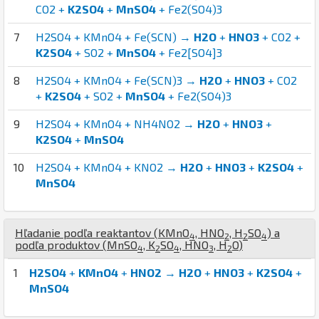
CO2 +
K2SO4
+
MnSO4
+ Fe2(SO4)3
7
H2SO4 + KMnO4 + Fe(SCN) →
H2O
+
HNO3
+ CO2 +
K2SO4
+ SO2 +
MnSO4
+ Fe2[SO4]3
8
H2SO4 + KMnO4 + Fe(SCN)3 →
H2O
+
HNO3
+ CO2
+
K2SO4
+ SO2 +
MnSO4
+ Fe2(SO4)3
9
H2SO4 + KMnO4 + NH4NO2 →
H2O
+
HNO3
+
K2SO4
+
MnSO4
10
H2SO4 + KMnO4 + KNO2 →
H2O
+
HNO3
+
K2SO4
+
MnSO4
Hľadanie podľa reaktantov (
K
Mn
O
,
H
N
O
,
H
S
O
) a
4
2
2
4
podľa produktov (
Mn
S
O
,
K
S
O
,
H
N
O
,
H
O
)
4
2
4
3
2
1
H2SO4
+
KMnO4
+
HNO2
→
H2O
+
HNO3
+
K2SO4
+
MnSO4