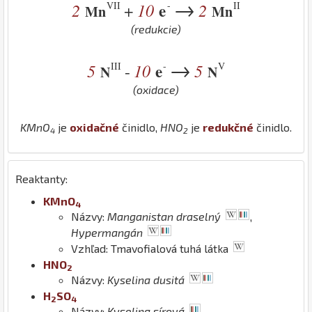
→
VII
-
II
2
10
e
2
+
Mn
Mn
(redukcie)
→
III
-
V
5
10
e
5
-
N
N
(oxidace)
K
Mn
O
je
oxidačné
činidlo,
H
N
O
je
redukčné
činidlo.
4
2
Reaktanty:
K
Mn
O
4
Názvy:
Manganistan draselný
,
Hypermangán
Vzhľad: Tmavofialová tuhá látka
H
N
O
2
Názvy:
Kyselina dusitá
H
S
O
2
4
Názvy:
Kyselina sírová