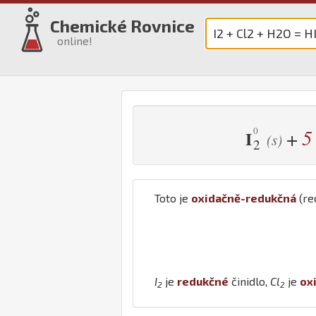
Chemické Rovnice
online!
5
+
I
(s)
2
Toto je
oxidačně-redukčná
(re
I
je
redukčné
činidlo,
Cl
je
ox
2
2