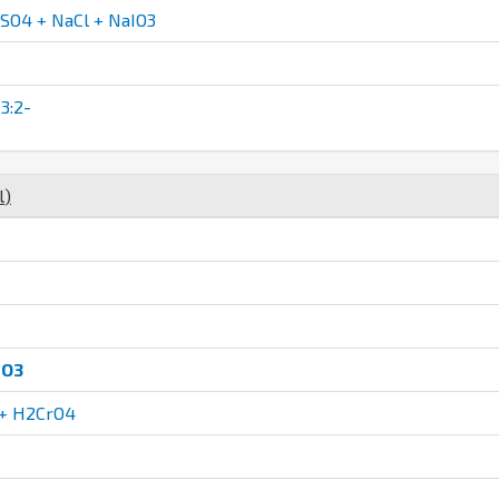
O4 + NaCl + NaIO3
3:2-
l
)
IO3
+ H2CrO4