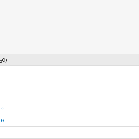
O
)
2
3:-
O3