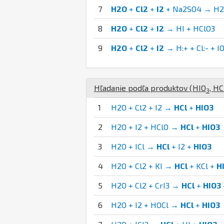
7
H2O
+
Cl2
+
I2
+ Na2SO4 → H2S
8
H2O
+
Cl2
+
I2
→ HI + HClO3
9
H2O
+
Cl2
+
I2
→ H:+ + Cl:- + IO
Hľadanie podľa produktov (
H
I
O
,
H
C
3
1
H2O + Cl2 + I2 →
HCl
+
HIO3
2
H2O + I2 + HClO →
HCl
+
HIO3
3
H2O + ICl →
HCl
+ I2 +
HIO3
4
H2O + Cl2 + KI →
HCl
+ KCl +
H
5
H2O + Cl2 + CrI3 →
HCl
+
HIO3
6
H2O + I2 + HOCl →
HCl
+
HIO3