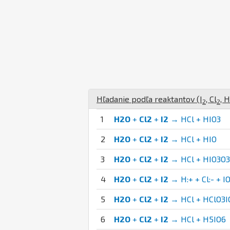
Hľadanie podľa reaktantov (
I
,
Cl
,
H
2
2
1
H2O
+
Cl2
+
I2
→ HCl + HIO3
2
H2O
+
Cl2
+
I2
→ HCl + HIO
3
H2O
+
Cl2
+
I2
→ HCl + HIO3O3
4
H2O
+
Cl2
+
I2
→ H:+ + Cl:- + IO
5
H2O
+
Cl2
+
I2
→ HCl + HClO3I
6
H2O
+
Cl2
+
I2
→ HCl + H5IO6