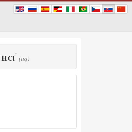
H
Cl
(aq)