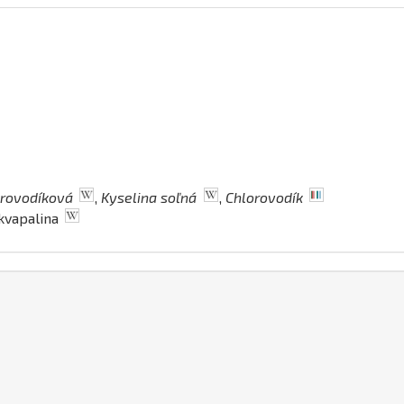
orovodíková
,
Kyselina soľná
,
Chlorovodík
kvapalina