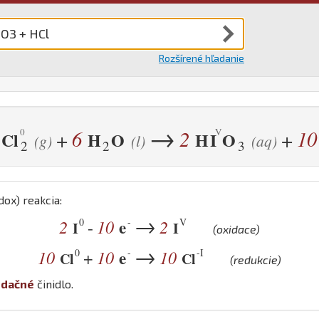
Rozšírené hľadanie
→
6
2
10
+
+
Cl
H
O
H
I
O
(g)
(l)
(aq)
2
2
3
dox) reakcia:
→
0
-
V
2
10
e
2
-
I
I
(oxidace)
→
0
-
-I
10
10
e
10
+
Cl
Cl
(redukcie)
idačné
činidlo.