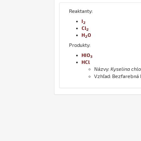
Reaktanty:
I
2
Cl
2
H
O
2
Produkty:
H
I
O
3
H
Cl
Názvy:
Kyselina chl
Vzhľad: Bezfarebná 