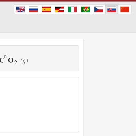
C
O
(g)
2