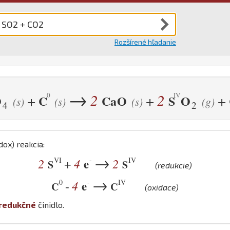
Rozšírené hľadanie
→
2
2
+
+
+
O
C
Ca
O
S
O
(s)
(s)
(s)
(g)
4
2
dox) reakcia:
→
VI
-
IV
2
4
e
2
+
S
S
(redukcie)
→
0
-
IV
4
e
-
C
C
(oxidace)
redukčné
činidlo.