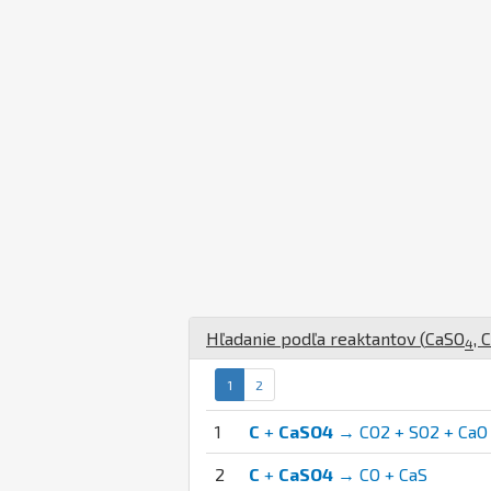
Hľadanie podľa reaktantov (
Ca
S
O
,
C
4
1
2
1
C
+
CaSO4
→ CO2 + SO2 + CaO
2
C
+
CaSO4
→ CO + CaS