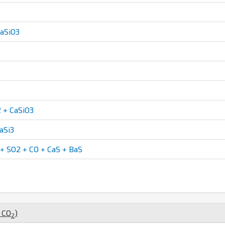
aSiO3
 + CaSiO3
aSi3
 SO2 + CO + CaS + BaS
,
C
O
)
2