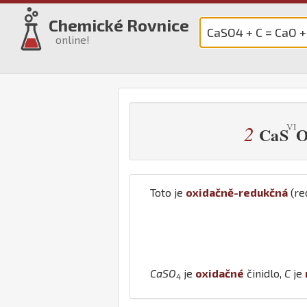
Chemické Rovnice
online!
2
Ca
S
Toto je
oxidačně-redukčná
(re
Ca
S
O
je
oxidačné
činidlo,
C
je
4