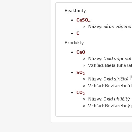
Reaktanty:
Ca
S
O
4
Názvy:
Síran vápena
C
Produkty:
Ca
O
Názvy:
Oxid vápenat
Vzhľad: Biela tuhá l
S
O
2
Názvy:
Oxid siričitý
Vzhľad: Bezfarebná 
C
O
2
Názvy:
Oxid uhličitý
Vzhľad: Bezfarebný