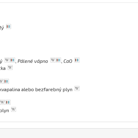
tý
ý
,
Pálené vápno
,
CaO
átka
kvapalina alebo bezfarebný plyn
 plyn