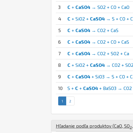
3
C
+
CaSO4
→ SO2 + CO + CaO
4
C
+ SiO2 +
CaSO4
→ S + CO + C
5
C
+
CaSO4
→ CO2 + CaS
6
C
+
CaSO4
→ CO2 + CO + CaS
7
C
+
CaSO4
→ CO2 + SO2 + Ca
8
C
+ SiO2 +
CaSO4
→ CO2 + SO2
9
C
+
CaSO4
+ SiO3 → S + CO + C
10
S +
C
+
CaSO4
+ BaSO3 → CO2 +
1
2
Hľadanie podľa produktov (
Ca
O
,
S
O
2