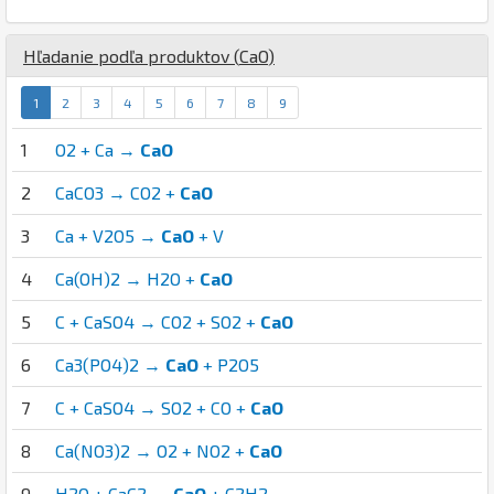
Hľadanie podľa produktov (
Ca
O
)
1
2
3
4
5
6
7
8
9
1
O2 + Ca →
CaO
2
CaCO3 → CO2 +
CaO
3
Ca + V2O5 →
CaO
+ V
4
Ca(OH)2 → H2O +
CaO
5
C + CaSO4 → CO2 + SO2 +
CaO
6
Ca3(PO4)2 →
CaO
+ P2O5
7
C + CaSO4 → SO2 + CO +
CaO
8
Ca(NO3)2 → O2 + NO2 +
CaO
9
H2O + CaC2 →
CaO
+ C2H2