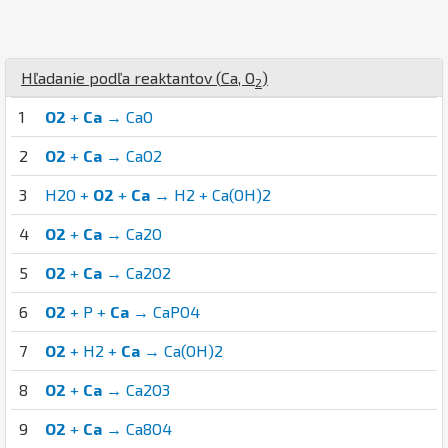
Hľadanie podľa reaktantov (
Ca
,
O
)
2
1
O2
+
Ca
→ CaO
2
O2
+
Ca
→ CaO2
3
H2O +
O2
+
Ca
→ H2 + Ca(OH)2
4
O2
+
Ca
→ Ca2O
5
O2
+
Ca
→ Ca2O2
6
O2
+ P +
Ca
→ CaPO4
7
O2
+ H2 +
Ca
→ Ca(OH)2
8
O2
+
Ca
→ Ca2O3
9
O2
+
Ca
→ Ca8O4