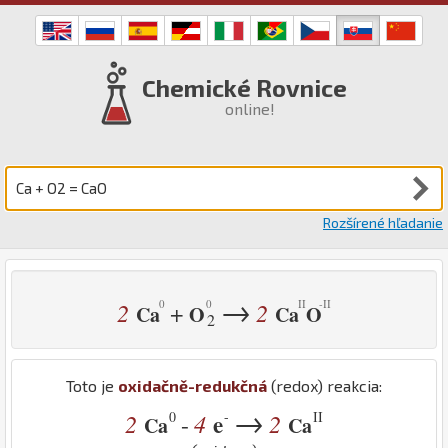
Chemické Rovnice
online!
Rozšírené hľadanie
→
2
2
+
Ca
O
Ca
O
2
Toto je
oxidačně-redukčná
(redox) reakcia:
→
0
-
II
2
4
e
2
-
Ca
Ca