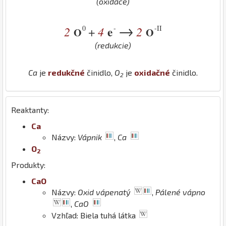
(oxidace)
→
0
-
-II
2
4
e
2
+
O
O
(redukcie)
Ca
je
redukčné
činidlo,
O
je
oxidačné
činidlo.
2
Reaktanty:
Ca
Názvy:
Vápnik
,
Ca
O
2
Produkty:
Ca
O
Názvy:
Oxid vápenatý
,
Pálené vápno
,
CaO
Vzhľad: Biela tuhá látka