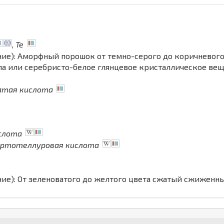
,
Te
ние): Аморфный порошок от темно-серого до коричневог
а или серебристо-белое глянцевое кристаллическое ве
атая кислота
слота
ртотеллуровая кислота
ние): От зеленоватого до желтого цвета сжатый сжиженн