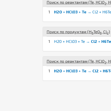
Поиск по реактантам (
Te
,
H
Cl
O
,
H
3
1
H2O
+
HClO3
+
Te
→ Cl2 + H6T
Поиск по продуктам (
H
Te
O
,
Cl
)
6
6
2
1
H2O + HClO3 + Te →
Cl2
+
H6T
Поиск по реактантам (
Te
,
H
Cl
O
,
H
3
1
H2O
+
HClO3
+
Te
→
Cl2
+
H6T