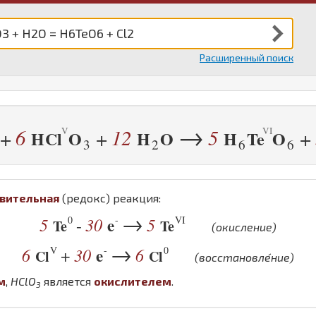
Расширенный поиск
→
6
12
5
+
+
+
H
Cl
O
H
O
H
Te
O
3
2
6
6
вительная
(редокс) реакция:
→
0
-
VI
5
30
e
5
-
Te
Te
(окисление)
→
V
-
0
6
30
e
6
+
Cl
Cl
(восстановле́ние)
м
,
H
Cl
O
является
окислителем
.
3