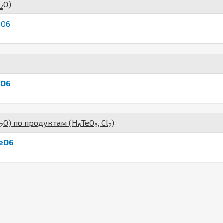
O
)
2
eO6
eO6
O
) по продуктам (
H
Te
O
,
Cl
)
2
6
6
2
eO6