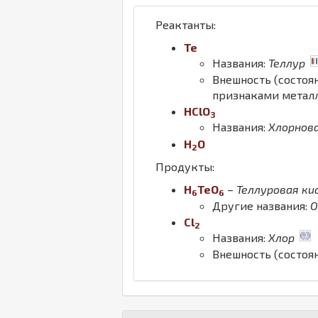
Реактанты:
Te
Названия:
Теллур
Внешность (состоя
признаками металл
H
Cl
O
3
Названия:
Хлорнов
H
O
2
Продукты:
H
Te
O
–
Теллуровая ки
6
6
Другие названия:
О
Cl
2
Названия:
Хлор
Внешность (состоя