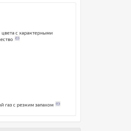
о цвета с характерными
щество
ый газ с резким запахом