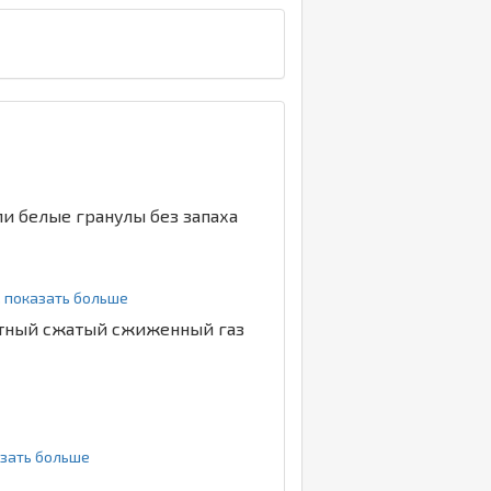
ли белые гранулы без запаха
.. показать больше
етный сжатый сжиженный газ
казать больше