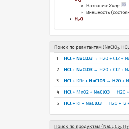
2
Названия:
Хлор
Внешность (состоя
H
O
2
Поиск по реактантам (
Na
Cl
O
,
H
Cl
3
1
HCl
+
NaClO3
→ H2O + Cl2 + Na
2
HCl
+
NaClO3
→ H2O + Cl2 + N
3
HCl
+ KBr +
NaClO3
→ H2O + Na
4
HCl
+ MnO2 +
NaClO3
→ H2O + 
5
HCl
+ KI +
NaClO3
→ H2O + I2 +
Поиск по продуктам (
Na
Cl
,
Cl
,
H
2
2