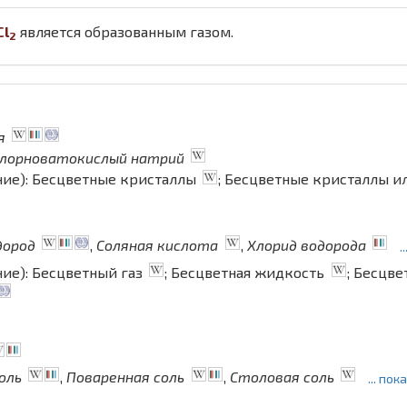
Cl
является образованным газом.
2
я
лорноватокислый натрий
ние): Бесцветные кристаллы
; Бесцветные кристаллы и
дород
,
Соляная кислота
,
Хлорид водорода
.
ние): Бесцветный газ
; Бесцветная жидкость
; Бесцв
оль
,
Поваренная соль
,
Столовая соль
... по