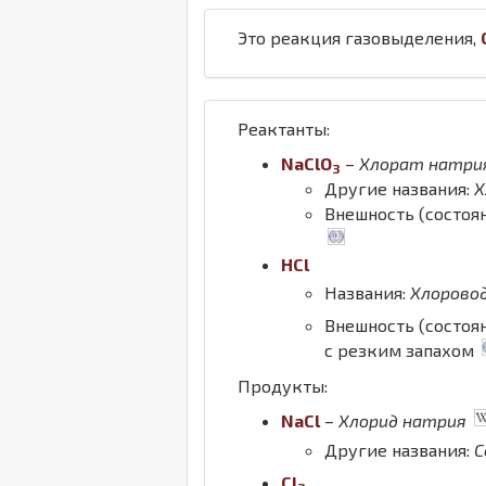
Это реакция газовыделения,
Реактанты:
Na
Cl
O
–
Хлорат натри
3
Другие названия:
Х
Внешность (состоя
H
Cl
Названия:
Хлорово
Внешность (состоя
с резким запахом
Продукты:
Na
Cl
–
Хлорид натрия
Другие названия:
С
Cl