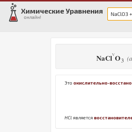
Химические Уравнения
онлайн!
Na
Cl
O
(
3
Это
окислительно-восстано
H
Cl
является
восстановител