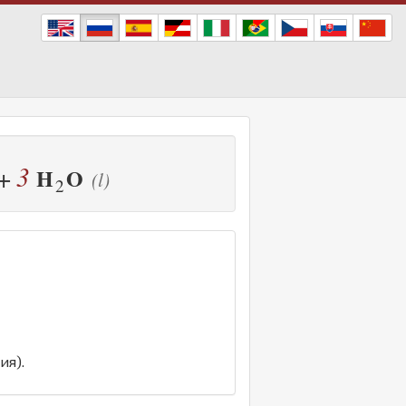
3
+
H
O
(l)
2
ия).