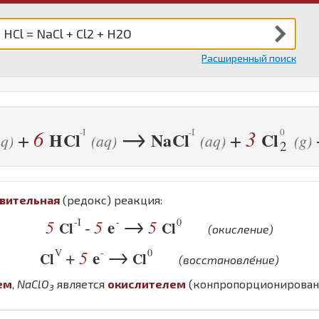
Расширенный поиск
→
6
3
+
+
H
Cl
Na
Cl
Cl
aq)
(aq)
(aq)
(g)
2
вительная
(редокс) реакция:
→
-I
-
0
5
5
e
5
-
Cl
Cl
(окисление)
→
V
-
0
5
e
+
Cl
Cl
(восстановле́ние)
ем
,
Na
Cl
O
является
окислителем
(конпропорционирован
3