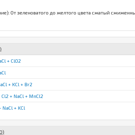
ние): От зеленоватого до желтого цвета сжатый сжиженн
)
Cl + ClO2
aCl
Cl + KCl + Br2
Cl2 + NaCl + MnCl2
 NaCl + KCl
O
)