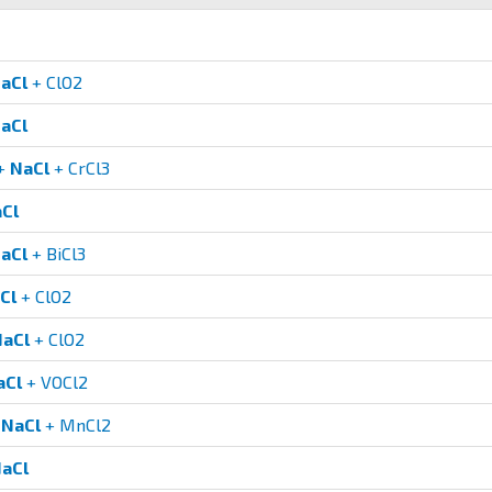
aCl
+ ClO2
aCl
+
NaCl
+ CrCl3
Cl
aCl
+ BiCl3
Cl
+ ClO2
aCl
+ ClO2
aCl
+ VOCl2
+
NaCl
+ MnCl2
aCl