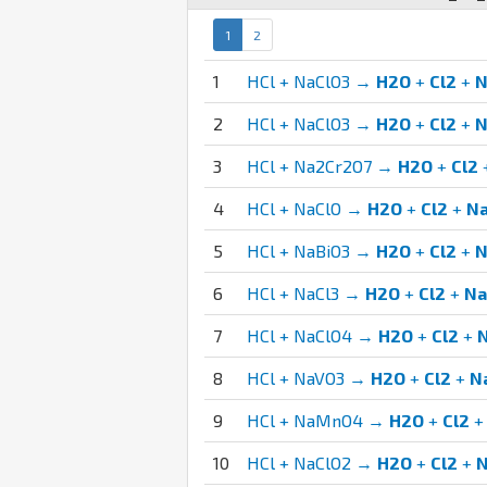
1
2
1
HCl + NaClO3 →
H2O
+
Cl2
+
N
2
HCl + NaClO3 →
H2O
+
Cl2
+
N
3
HCl + Na2Cr2O7 →
H2O
+
Cl2
4
HCl + NaClO →
H2O
+
Cl2
+
Na
5
HCl + NaBiO3 →
H2O
+
Cl2
+
N
6
HCl + NaCl3 →
H2O
+
Cl2
+
Na
7
HCl + NaClO4 →
H2O
+
Cl2
+
N
8
HCl + NaVO3 →
H2O
+
Cl2
+
N
9
HCl + NaMnO4 →
H2O
+
Cl2
10
HCl + NaClO2 →
H2O
+
Cl2
+
N