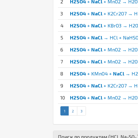
2
H2SO4
+
NaCl
+ MnO2 → H2O 
3
H2SO4
+
NaCl
+ K2Cr2O7 → H
4
H2SO4
+
NaCl
+ KBrO3 → H2O 
5
H2SO4
+
NaCl
→ HCl + NaHS
6
H2SO4
+
NaCl
+ MnO2 → H2O 
7
H2SO4
+
NaCl
+ MnO2 → H2O 
8
H2SO4
+ KMnO4 +
NaCl
→ H2O
9
H2SO4
+
NaCl
+ K2Cr2O7 → H
10
H2SO4
+
NaCl
+ MnO2 → H2O +
1
2
3
Поиск по продуктам (
H
Cl
,
Na
S
O