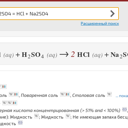
Расширенный поиск
→
2
+
+
l
H
S
O
H
Cl
Na
S
(aq)
(aq)
(aq)
2
4
2
оль
,
Поваренная соль
,
Столовая соль
... по
а
ерная кислота концентрированная (> 51% and < 100%)
ние): Жидкость
; Жидкость
; Не имеющая запаха бесц
идкость