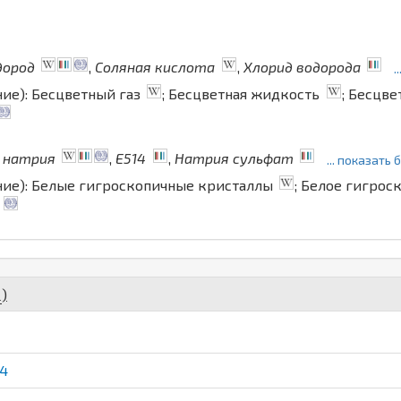
дород
,
Соляная кислота
,
Хлорид водорода
.
ние): Бесцветный газ
; Бесцветная жидкость
; Бесцв
 натрия
,
E514
,
Натрия сульфат
... показать
ние): Белые гигроскопичные кристаллы
; Белое гигрос
х
)
4
O4