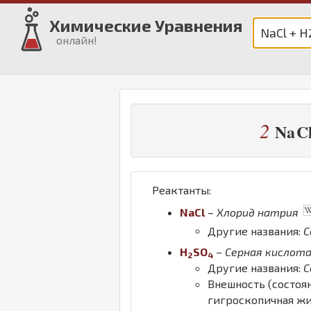
Химические Уравнения
онлайн!
2
Na
C
Реактанты:
Na
Cl
–
Хлорид натрия
Другие названия:
С
H
S
O
–
Серная кислот
2
4
Другие названия:
С
Внешность (состоя
гигроскопичная ж