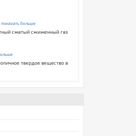
.. показать больше
етный сжатый сжиженный газ
 больше
копичное твердое вещество в