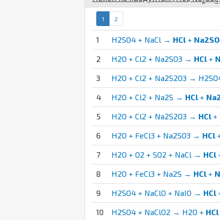
2
4
1
2
1
H2SO4 + NaCl →
HCl
+
Na2SO
2
H2O + Cl2 + Na2SO3 →
HCl
+
3
H2O + Cl2 + Na2S2O3 → H2SO
4
H2O + Cl2 + Na2S →
HCl
+
Na
5
H2O + Cl2 + Na2S2O3 →
HCl
+ 
6
H2O + FeCl3 + Na2SO3 →
HCl
7
H2O + O2 + SO2 + NaCl →
HCl
8
H2O + FeCl3 + Na2S →
HCl
+
N
9
H2SO4 + NaClO + NaIO →
HCl
10
H2SO4 + NaClO2 → H2O +
HCl