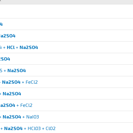
4
Na2SO4
4 +
HCl
+
Na2SO4
2SO4
S +
Na2SO4
+
Na2SO4
+ FeCl2
+
Na2SO4
a2SO4
+ FeCl2
+
Na2SO4
+ NaIO3
+
Na2SO4
+ HClO3 + ClO2