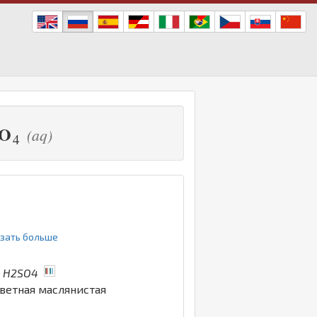
O
(aq)
4
казать больше
,
H2SO4
ветная маслянистая