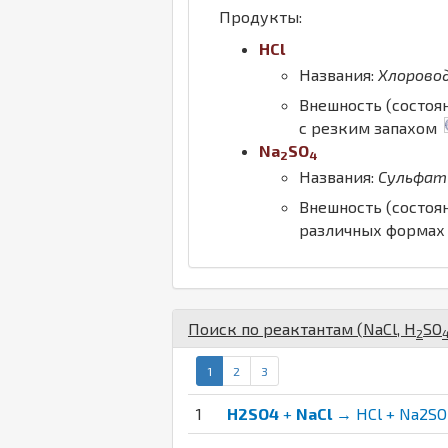
Продукты:
H
Cl
Названия:
Хлорово
Внешность (состоя
с резким запахом
Na
S
O
2
4
Названия:
Сульфат
Внешность (состоя
различных форма
Поиск по реактантам (
Na
Cl
,
H
S
O
2
1
2
3
1
H2SO4
+
NaCl
→ HCl + Na2S