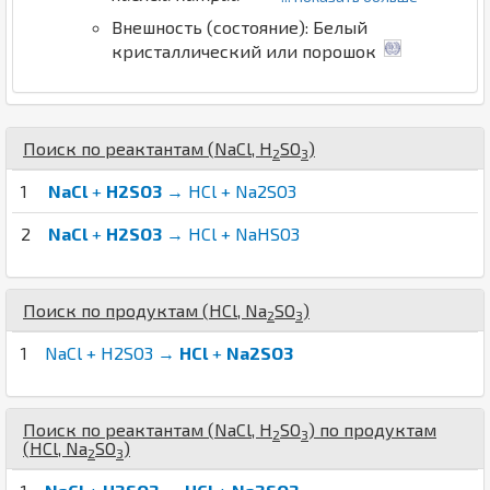
Внешность (состояние): Белый
кристаллический или порошок
Поиск по реактантам (
Na
Cl
,
H
S
O
)
2
3
1
NaCl
+
H2SO3
→ HCl + Na2SO3
2
NaCl
+
H2SO3
→ HCl + NaHSO3
Поиск по продуктам (
H
Cl
,
Na
S
O
)
2
3
1
NaCl + H2SO3 →
HCl
+
Na2SO3
Поиск по реактантам (
Na
Cl
,
H
S
O
) по продуктам
2
3
(
H
Cl
,
Na
S
O
)
2
3