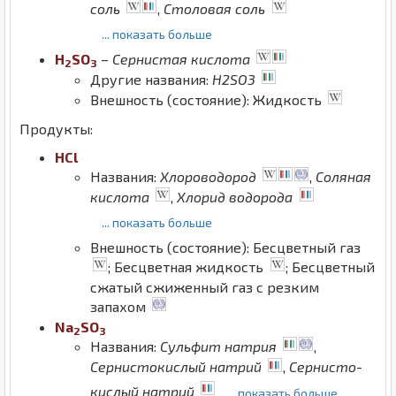
соль
,
Столовая соль
... показать больше
H
S
O
–
Сернистая кислота
2
3
Другие названия:
H2SO3
Внешность (состояние): Жидкость
Продукты:
H
Cl
Названия:
Хлороводород
,
Соляная
кислота
,
Хлорид водорода
... показать больше
Внешность (состояние): Бесцветный газ
; Бесцветная жидкость
; Бесцветный
сжатый сжиженный газ с резким
запахом
Na
S
O
2
3
Названия:
Сульфит натрия
,
Сернистокислый натрий
,
Сернисто-
кислый натрий
... показать больше