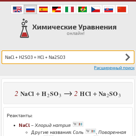
Химические Уравнения
онлайн!
Расширенный поиск
→
2
2
+
+
Na
Cl
H
S
O
H
Cl
Na
S
O
2
3
2
3
Реактанты:
Na
Cl
–
Хлорид натрия
Другие названия:
Соль
,
Поваренная