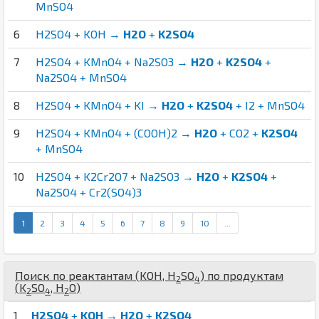
MnSO4
6
H2SO4 + KOH →
H2O
+
K2SO4
7
H2SO4 + KMnO4 + Na2SO3 →
H2O
+
K2SO4
+
Na2SO4 + MnSO4
8
H2SO4 + KMnO4 + KI →
H2O
+
K2SO4
+ I2 + MnSO4
9
H2SO4 + KMnO4 + (COOH)2 →
H2O
+ CO2 +
K2SO4
+ MnSO4
10
H2SO4 + K2Cr2O7 + Na2SO3 →
H2O
+
K2SO4
+
Na2SO4 + Cr2(SO4)3
1
2
3
4
5
6
7
8
9
10
...
Поиск по реактантам (
K
O
H
,
H
S
O
) по продуктам
2
4
(
K
S
O
,
H
O
)
2
4
2
1
H2SO4
+
KOH
→
H2O
+
K2SO4