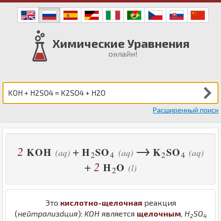
Химические Уравнения
онлайн!
Расширенный поиск
→
2
+
K
O
H
H
S
O
K
S
O
(aq)
(aq)
(aq)
2
4
2
4
2
+
H
O
(l)
2
Это
кислотно-щелочная
реакция
(
нейтрализа́ция
):
K
O
H
является
щелочным
,
H
S
O
2
4