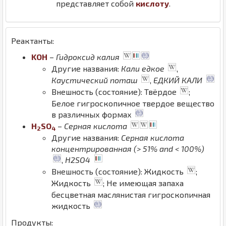
представляет собой
кислоту
.
Реактанты:
K
O
H
–
Гидроксид калия
Другие названия:
Кали едкое
,
Каустический поташ
,
ЕДКИЙ КАЛИ
Внешность (состояние): Твёрдое
;
Белое гигроскопичное твердое вещество
в различных формах
H
S
O
–
Серная кислота
2
4
Другие названия:
Серная кислота
концентрированная (> 51% and < 100%)
,
H2SO4
Внешность (состояние): Жидкость
;
Жидкость
; Не имеющая запаха
бесцветная маслянистая гигроскопичная
жидкость
Продукты: