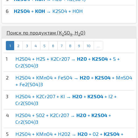
6
H2SO4
+
KOH
→ K2SO4 + HOH
Поиск по продуктам (
K
S
O
,
H
O
)
2
4
2
1
2
3
4
5
6
7
8
9
10
...
1
H2SO4 + H2S + K2Cr2O7 →
H2O
+
K2SO4
+ S +
Cr2(SO4)3
2
H2SO4 + KMnO4 + FeSO4 →
H2O
+
K2SO4
+ MnSO4
+ Fe2(SO4)3
3
H2SO4 + K2Cr2O7 + KI →
H2O
+
K2SO4
+ I2 +
Cr2(SO4)3
4
H2SO4 + SO2 + K2Cr2O7 →
H2O
+
K2SO4
+
Cr2(SO4)3
5
H2SO4 + KMnO4 + H2O2 →
H2O
+ O2 +
K2SO4
+