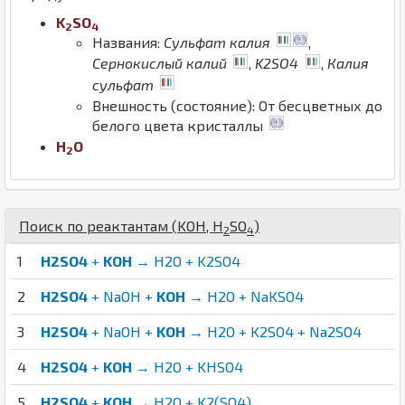
K
S
O
2
4
Названия:
Сульфат калия
,
Сернокислый калий
,
K2SO4
,
Калия
сульфат
Внешность (состояние): От бесцветных до
белого цвета кристаллы
H
O
2
Поиск по реактантам (
K
O
H
,
H
S
O
)
2
4
1
H2SO4
+
KOH
→ H2O + K2SO4
2
H2SO4
+ NaOH +
KOH
→ H2O + NaKSO4
3
H2SO4
+ NaOH +
KOH
→ H2O + K2SO4 + Na2SO4
4
H2SO4
+
KOH
→ H2O + KHSO4
5
H2SO4
+
KOH
→ H2O + K2(SO4)