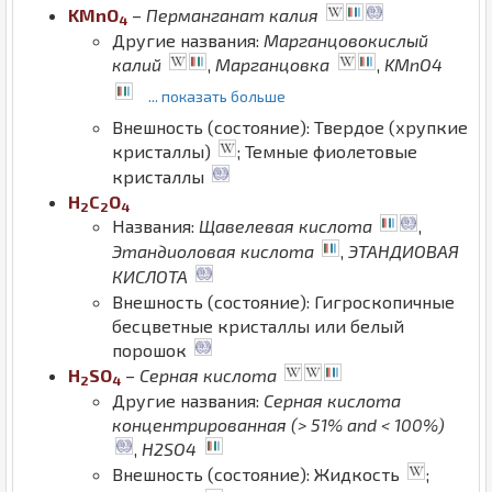
K
Mn
O
–
Перманганат калия
4
Другие названия:
Марганцовокислый
калий
,
Марганцовка
,
KMnO4
... показать больше
Внешность (состояние): Твердое (хрупкие
кристаллы)
; Темные фиолетовые
кристаллы
H
C
O
2
2
4
Названия:
Щавелевая кислота
,
Этандиоловая кислота
,
ЭТАНДИОВАЯ
КИСЛОТА
Внешность (состояние): Гигроскопичные
бесцветные кристаллы или белый
порошок
H
S
O
–
Серная кислота
2
4
Другие названия:
Серная кислота
концентрированная (> 51% and < 100%)
,
H2SO4
Внешность (состояние): Жидкость
;