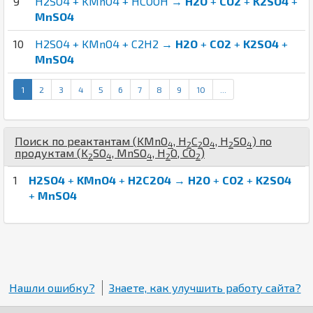
9
H2SO4 + KMnO4 + HCOOH →
H2O
+
CO2
+
K2SO4
+
MnSO4
10
H2SO4 + KMnO4 + C2H2 →
H2O
+
CO2
+
K2SO4
+
MnSO4
1
2
3
4
5
6
7
8
9
10
...
Поиск по реактантам (
K
Mn
O
,
H
C
O
,
H
S
O
) по
4
2
2
4
2
4
продуктам (
K
S
O
,
Mn
S
O
,
H
O
,
C
O
)
2
4
4
2
2
1
H2SO4
+
KMnO4
+
H2C2O4
→
H2O
+
CO2
+
K2SO4
+
MnSO4
Нашли ошибку?
Знаете, как улучшить работу сайта?