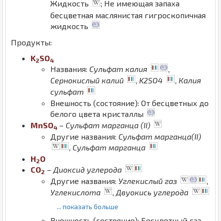
Жидкость
; Не имеющая запаха
бесцветная маслянистая гигроскопичная
жидкость
Продукты:
K
S
O
2
4
Названия:
Сульфат калия
,
Сернокислый калий
,
K2SO4
,
Калия
сульфат
Внешность (состояние): От бесцветных до
белого цвета кристаллы
Mn
S
O
–
Сульфат марганца (II)
4
Другие названия:
Сульфат марганца(II)
,
Сульфат марганца
H
O
2
C
O
–
Диоксид углерода
2
Другие названия:
Углекислый газ
,
Углекислота
,
Двуокись углерода
... показать больше
Внешность (состояние): Бесцветный газ