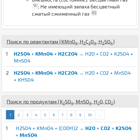
; Не имеющий запаха бесцветный
сжатый сжиженный газ
Поиск по реактантам (
K
Mn
O
,
H
C
O
,
H
S
O
)
4
2
2
4
2
4
1
H2SO4
+
KMnO4
+
H2C2O4
→ H2O + CO2 + K2SO4 +
MnSO4
2
H2SO4
+
KMnO4
+
H2C2O4
→ H2O + CO2 + MnSO4
+ KHSO4
Поиск по продуктам (
K
S
O
,
Mn
S
O
,
H
O
,
C
O
)
2
4
4
2
2
1
2
3
4
5
6
7
8
9
10
...
1
H2SO4 + KMnO4 + (COOH)2 →
H2O
+
CO2
+
K2SO4
+
MnSO4