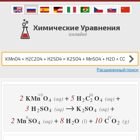
Химические Уравнения
онлайн!
Расширенный поиск
2
5
+
+
K
Mn
O
H
C
O
(aq)
(aq)
4
2
2
4
→
3
+
H
S
O
K
S
O
(aq)
(aq)
2
4
2
4
2
8
10
+
+
Mn
S
O
H
O
C
O
(aq)
(l)
(g)
4
2
2