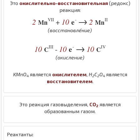
Это
окислительно-восстановительная
(редокс)
реакция:
→
VII
-
II
2
10
e
2
+
Mn
Mn
(восстановле́ние)
→
III
-
IV
10
10
e
10
-
C
C
(окисление)
K
Mn
O
является
окислителем
,
H
C
O
является
4
2
2
4
восстановителем
.
Это реакция газовыделения,
C
O
является
2
образованным газом.
Реактанты: