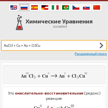
Химические Уравнения
онлайн!
Расширенный поиск
→
+
+
Au
Cl
Cu
Au
Cl
Cu
3
3
Это
окислительно-восстановительная
(редокс)
реакция:
→
0
-
III
3
e
-
Cu
Cu