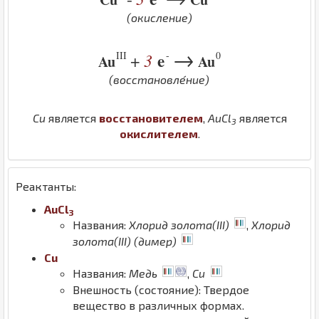
(окисление)
→
III
-
0
3
e
+
Au
Au
(восстановле́ние)
Cu
является
восстановителем
,
Au
Cl
является
3
окислителем
.
Реактанты:
Au
Cl
3
Названия:
Хлорид золота(III)
,
Хлорид
золота(III) (димер)
Cu
Названия:
Медь
,
Cu
Внешность (состояние): Твердое
вещество в различных формах.