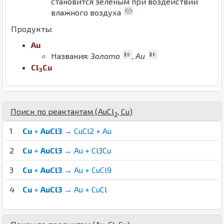
становится зеленым при воздействии
влажного воздуха
Продукты:
Au
Названия:
Золото
,
Au
Cl
Cu
3
Поиск по реактантам (
Au
Cl
,
Cu
)
3
1
Cu
+
AuCl3
→ CuCl2 + Au
2
Cu
+
AuCl3
→ Au + Cl3Cu
3
Cu
+
AuCl3
→ Au + CuCl9
4
Cu
+
AuCl3
→ Au + CuCl