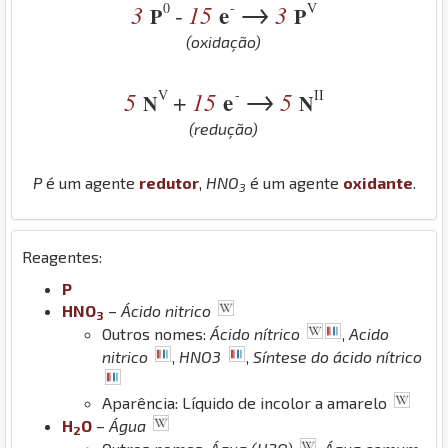
→
0
-
V
3
15
e
3
-
P
P
(oxidação)
→
V
-
II
5
15
e
5
+
N
N
(redução)
P
é um agente
redutor
,
H
N
O
é um agente
oxidante
.
3
Reagentes:
P
H
N
O
–
Ácido nitrico
3
Outros nomes:
Ácido nítrico
,
Acido
nitrico
,
HNO3
,
Síntese do ácido nítrico
Aparência: Líquido de incolor a amarelo
H
O
–
Água
2