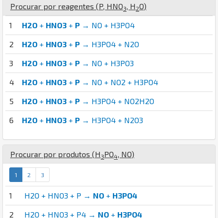
Procurar por reagentes (
P
,
H
N
O
,
H
O
)
3
2
1
H2O
+
HNO3
+
P
→ NO + H3PO4
2
H2O
+
HNO3
+
P
→ H3PO4 + N2O
3
H2O
+
HNO3
+
P
→ NO + H3PO3
4
H2O
+
HNO3
+
P
→ NO + NO2 + H3PO4
5
H2O
+
HNO3
+
P
→ H3PO4 + NO2H2O
6
H2O
+
HNO3
+
P
→ H3PO4 + N2O3
Procurar por produtos (
H
P
O
,
N
O
)
3
4
1
2
3
1
H2O + HNO3 + P →
NO
+
H3PO4
2
H2O + HNO3 + P4 →
NO
+
H3PO4