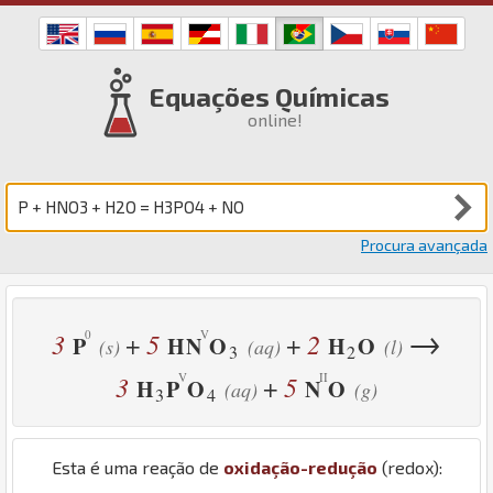
Equações Químicas
online!
Procura avançada
→
3
5
2
+
+
P
H
N
O
H
O
(s)
(aq)
(l)
3
2
3
5
+
H
P
O
N
O
(aq)
(g)
3
4
Esta é uma reação de
oxidação-redução
(redox):