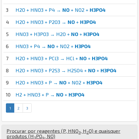
3
H2O + HNO3 + P4 →
NO
+ NO2 +
H3PO4
4
H2O + HNO3 + P2O3 →
NO
+
H3PO4
5
HNO3 + H3PO3 → H2O +
NO
+
H3PO4
6
HNO3 + P4 →
NO
+ NO2 +
H3PO4
7
H2O + HNO3 + PCl3 → HCl +
NO
+
H3PO4
8
H2O + HNO3 + P2S3 → H2SO4 +
NO
+
H3PO4
9
H2O + HNO3 + P →
NO
+ NO2 +
H3PO4
10
H2 + HNO3 + P →
NO
+
H3PO4
1
2
3
Procurar por reagentes (
P
,
H
N
O
,
H
O
) e quaisquer
3
2
produtos (
H
P
O
,
N
O
)
3
4