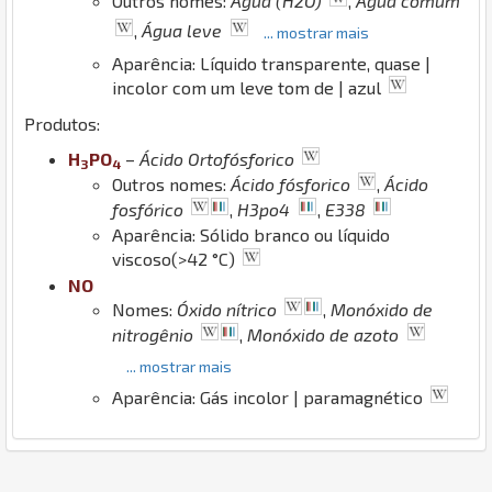
Outros nomes:
Água (H2O)
,
Água comum
,
Água leve
... mostrar mais
Aparência: Líquido transparente, quase |
incolor com um leve tom de | azul
Produtos:
H
P
O
–
Ácido Ortofósforico
3
4
Outros nomes:
Ácido fósforico
,
Ácido
fosfórico
,
H3po4
,
E338
Aparência: Sólido branco ou líquido
viscoso(>42 °C)
N
O
Nomes:
Óxido nítrico
,
Monóxido de
nitrogênio
,
Monóxido de azoto
... mostrar mais
Aparência: Gás incolor | paramagnético