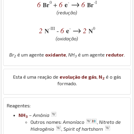
→
0
-
-I
6
6
e
6
+
Br
Br
(redução)
→
-III
-
0
2
6
e
2
-
N
N
(oxidação)
Br
é um agente
oxidante
,
N
H
é um agente
redutor
.
2
3
Esta é uma reação de
evolução de gás
,
N
é o gás
2
formado.
Reagentes:
N
H
–
Amônia
3
Outros nomes:
Amoníaco
,
Nitreto de
Hidrogênio
,
Spirit of hartshorn