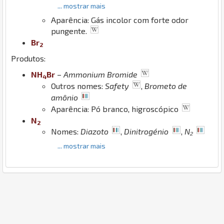
... mostrar mais
Aparência: Gás incolor com forte odor
pungente.
Br
2
Produtos:
N
H
Br
–
Ammonium Bromide
4
Outros nomes:
Safety
,
Brometo de
amônio
Aparência: Pó branco, higroscópico
N
2
Nomes:
Diazoto
,
Dinitrogénio
,
N₂
... mostrar mais