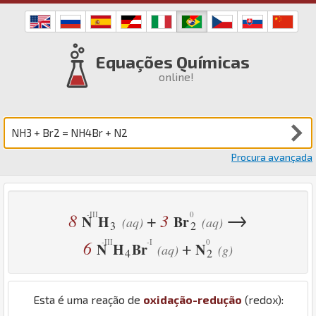
Equações Químicas
online!
Procura avançada
→
8
3
+
N
H
Br
(aq)
(aq)
3
2
6
+
N
H
Br
N
(aq)
(g)
4
2
Esta é uma reação de
oxidação-redução
(redox):