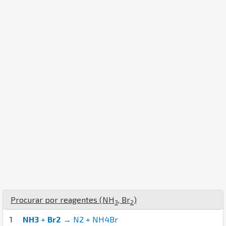
Procurar por reagentes (
N
H
,
Br
)
3
2
1
NH3
+
Br2
→ N2 + NH4Br