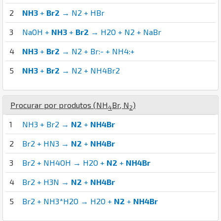
2
NH3
+
Br2
→ N2 + HBr
3
NaOH +
NH3
+
Br2
→ H2O + N2 + NaBr
4
NH3
+
Br2
→ N2 + Br:- + NH4:+
5
NH3
+
Br2
→ N2 + NH4Br2
Procurar por produtos (
N
H
Br
,
N
)
4
2
1
NH3 + Br2 →
N2
+
NH4Br
2
Br2 + HN3 →
N2
+
NH4Br
3
Br2 + NH4OH → H2O +
N2
+
NH4Br
4
Br2 + H3N →
N2
+
NH4Br
5
Br2 + NH3*H2O → H2O +
N2
+
NH4Br