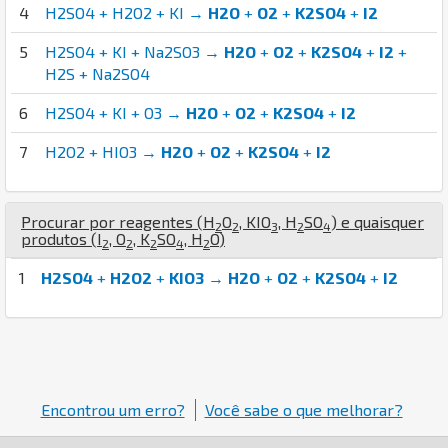
4
H2SO4 + H2O2 + KI →
H2O
+
O2
+
K2SO4
+
I2
5
H2SO4 + KI + Na2SO3 →
H2O
+
O2
+
K2SO4
+
I2
+
H2S + Na2SO4
6
H2SO4 + KI + O3 →
H2O
+
O2
+
K2SO4
+
I2
7
H2O2 + HIO3 →
H2O
+
O2
+
K2SO4
+
I2
Procurar por reagentes (
H
O
,
K
I
O
,
H
S
O
) e quaisquer
2
2
3
2
4
produtos (
I
,
O
,
K
S
O
,
H
O
)
2
2
2
4
2
1
H2SO4
+
H2O2
+
KIO3
→
H2O
+
O2
+
K2SO4
+
I2
Encontrou um erro?
Você sabe o que melhorar?