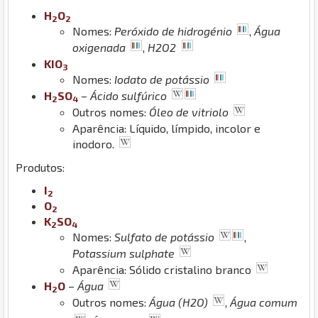
H
O
2
2
Nomes:
Peróxido de hidrogénio
,
Água
oxigenada
,
H2O2
K
I
O
3
Nomes:
Iodato de potássio
H
S
O
–
Ácido sulfúrico
2
4
Outros nomes:
Óleo de vitriolo
Aparência: Líquido, límpido, incolor e
inodoro.
Produtos:
I
2
O
2
K
S
O
2
4
Nomes:
Sulfato de potássio
,
Potassium sulphate
Aparência: Sólido cristalino branco
H
O
–
Água
2
Outros nomes:
Água (H2O)
,
Água comum