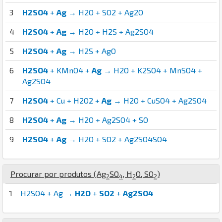
3
H2SO4
+
Ag
→ H2O + SO2 + Ag2O
4
H2SO4
+
Ag
→ H2O + H2S + Ag2SO4
5
H2SO4
+
Ag
→ H2S + AgO
6
H2SO4
+ KMnO4 +
Ag
→ H2O + K2SO4 + MnSO4 +
Ag2SO4
7
H2SO4
+ Cu + H2O2 +
Ag
→ H2O + CuSO4 + Ag2SO4
8
H2SO4
+
Ag
→ H2O + Ag2SO4 + SO
9
H2SO4
+
Ag
→ H2O + SO2 + Ag2SO4SO4
Procurar por produtos (
Ag
S
O
,
H
O
,
S
O
)
2
4
2
2
1
H2SO4 + Ag →
H2O
+
SO2
+
Ag2SO4