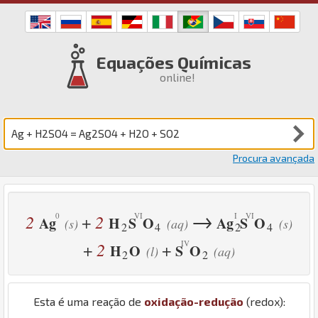
Equações Químicas
online!
Procura avançada
→
2
2
+
Ag
H
S
O
Ag
S
O
(s)
(aq)
(s)
2
4
2
4
2
+
+
H
O
S
O
(l)
(aq)
2
2
Esta é uma reação de
oxidação-redução
(redox):