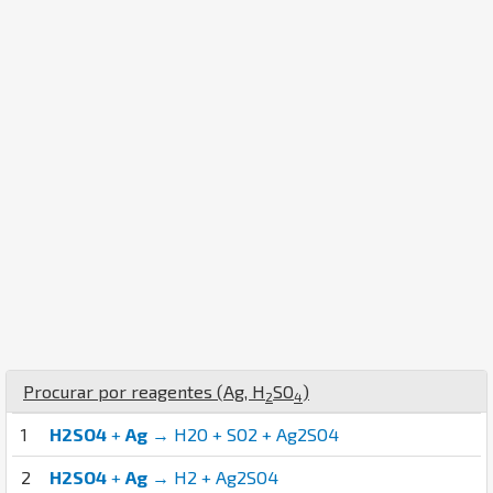
Procurar por reagentes (
Ag
,
H
S
O
)
2
4
1
H2SO4
+
Ag
→ H2O + SO2 + Ag2SO4
2
H2SO4
+
Ag
→ H2 + Ag2SO4