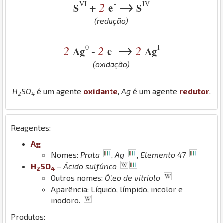
→
VI
-
IV
2
e
+
S
S
(redução)
→
0
-
I
2
2
e
2
-
Ag
Ag
(oxidação)
H
S
O
é um agente
oxidante
,
Ag
é um agente
redutor
.
2
4
Reagentes:
Ag
Nomes:
Prata
,
Ag
,
Elemento 47
H
S
O
–
Ácido sulfúrico
2
4
Outros nomes:
Óleo de vitriolo
Aparência: Líquido, límpido, incolor e
inodoro.
Produtos: