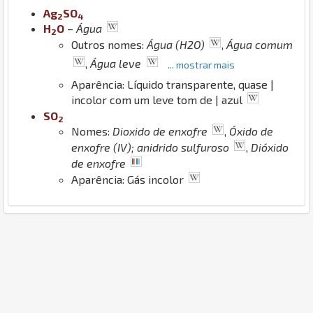
Ag
S
O
2
4
H
O
–
Água
2
Outros nomes:
Água (H2O)
,
Água comum
,
Água leve
... mostrar mais
Aparência: Líquido transparente, quase |
incolor com um leve tom de | azul
S
O
2
Nomes:
Dioxido de enxofre
,
Óxido de
enxofre (IV); anidrido sulfuroso
,
Dióxido
de enxofre
Aparência: Gás incolor