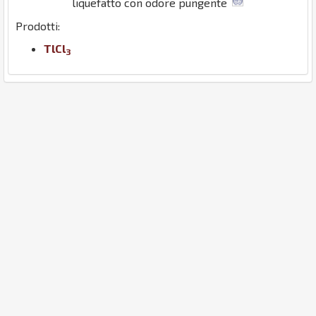
liquefatto con odore pungente
Prodotti:
Tl
Cl
3