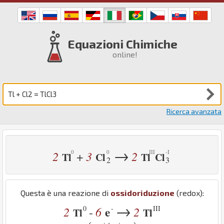
Equazioni Chimiche
online!
Ricerca avanzata
→
2
3
2
+
Tl
Cl
Tl
Cl
2
3
Questa è una reazione di
ossidoriduzione
(redox):
→
0
-
III
2
6
e
2
-
Tl
Tl