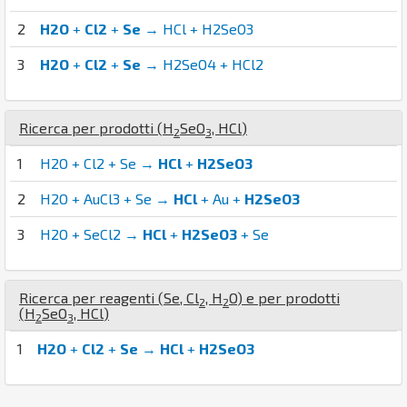
2
H2O
+
Cl2
+
Se
→ HCl + H2SeO3
3
H2O
+
Cl2
+
Se
→ H2SeO4 + HCl2
Ricerca per prodotti (
H
Se
O
,
H
Cl
)
2
3
1
H2O + Cl2 + Se →
HCl
+
H2SeO3
2
H2O + AuCl3 + Se →
HCl
+ Au +
H2SeO3
3
H2O + SeCl2 →
HCl
+
H2SeO3
+ Se
Ricerca per reagenti (
Se
,
Cl
,
H
O
) e per prodotti
2
2
(
H
Se
O
,
H
Cl
)
2
3
1
H2O
+
Cl2
+
Se
→
HCl
+
H2SeO3