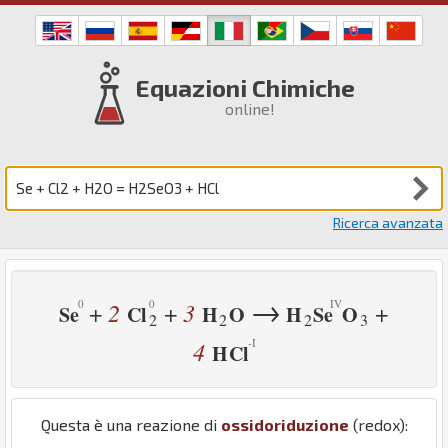
Equazioni Chimiche
online!
Ricerca avanzata
→
2
3
+
+
+
Se
Cl
H
O
H
Se
O
2
2
2
3
4
H
Cl
Questa è una reazione di
ossidoriduzione
(redox):