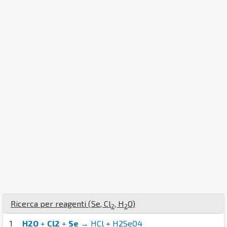
Ricerca per reagenti (
Se
,
Cl
,
H
O
)
2
2
1
H2O
+
Cl2
+
Se
→ HCl + H2SeO4