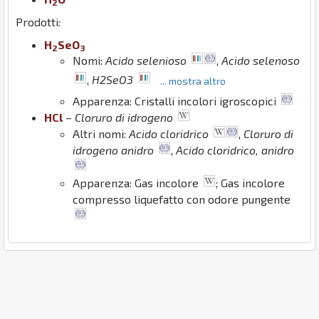
2
Prodotti:
H
Se
O
2
3
Nomi:
Acido selenioso
,
Acido selenoso
,
H2SeO3
... mostra altro
Apparenza: Cristalli incolori igroscopici
H
Cl
–
Cloruro di idrogeno
Altri nomi:
Acido cloridrico
,
Cloruro di
idrogeno anidro
,
Acido cloridrico, anidro
Apparenza: Gas incolore
; Gas incolore
compresso liquefatto con odore pungente