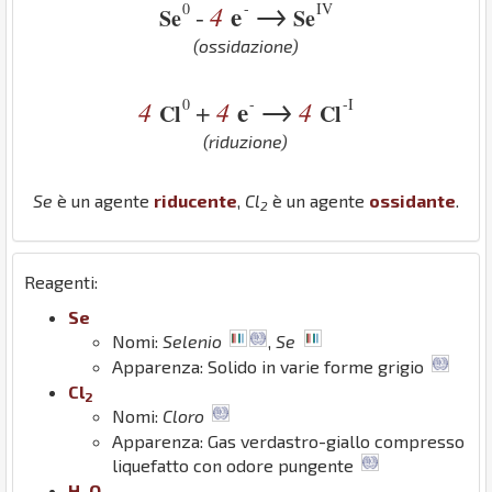
→
0
-
IV
4
e
-
Se
Se
(ossidazione)
→
0
-
-I
4
4
e
4
+
Cl
Cl
(riduzione)
Se
è un agente
riducente
,
Cl
è un agente
ossidante
.
2
Reagenti:
Se
Nomi:
Selenio
,
Se
Apparenza: Solido in varie forme grigio
Cl
2
Nomi:
Cloro
Apparenza: Gas verdastro-giallo compresso
liquefatto con odore pungente
H
O