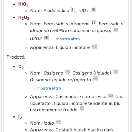
H
I
O
3
Nomi:
Acido iodico
,
HIO3
H
O
2
2
Nomi:
Perossido di idrogeno
,
Perossido di
idrogeno (>60% in soluzione acquosa)
,
H2O2
... mostra altro
Apparenza: Liquido incolore
Prodotti:
O
2
Nomi:
Ossigeno
,
Ossigeno (liquido)
,
Ossigeno, liquido refrigerato
... mostra altro
Apparenza: Gas inodore compresso
; Gas
liquefatto . liquido incolore tendente al blu
estremamente freddo
I
2
Nomi:
Iodio
Apparenza: Cristalli bluish black o dark