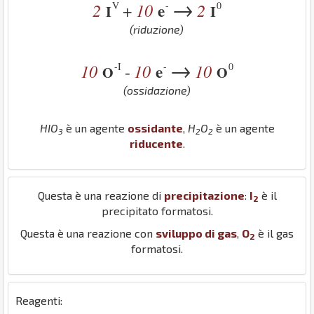
→
V
-
0
2
10
e
2
+
I
I
(riduzione)
→
-I
-
0
10
10
e
10
-
O
O
(ossidazione)
H
I
O
è un agente
ossidante
,
H
O
è un agente
3
2
2
riducente
.
Questa è una reazione di
precipitazione
:
I
è il
2
precipitato formatosi.
Questa è una reazione con
sviluppo di gas
,
O
è il gas
2
formatosi.
Reagenti: