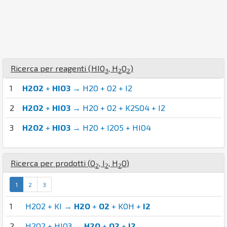
Ricerca per reagenti (
H
I
O
,
H
O
)
3
2
2
1
H2O2
+
HIO3
→ H2O + O2 + I2
2
H2O2
+
HIO3
→ H2O + O2 + K2SO4 + I2
3
H2O2
+
HIO3
→ H2O + I2O5 + HIO4
Ricerca per prodotti (
O
,
I
,
H
O
)
2
2
2
1
2
3
1
H2O2 + KI →
H2O
+
O2
+ KOH +
I2
2
H2O2 + HIO3 →
H2O
+
O2
+
I2