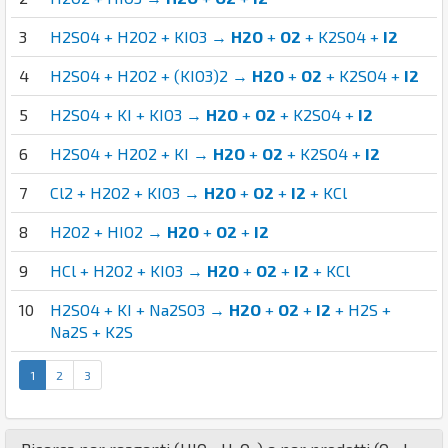
3
H2SO4 + H2O2 + KIO3 →
H2O
+
O2
+ K2SO4 +
I2
4
H2SO4 + H2O2 + (KIO3)2 →
H2O
+
O2
+ K2SO4 +
I2
5
H2SO4 + KI + KIO3 →
H2O
+
O2
+ K2SO4 +
I2
6
H2SO4 + H2O2 + KI →
H2O
+
O2
+ K2SO4 +
I2
7
Cl2 + H2O2 + KIO3 →
H2O
+
O2
+
I2
+ KCl
8
H2O2 + HIO2 →
H2O
+
O2
+
I2
9
HCl + H2O2 + KIO3 →
H2O
+
O2
+
I2
+ KCl
10
H2SO4 + KI + Na2SO3 →
H2O
+
O2
+
I2
+ H2S +
Na2S + K2S
1
2
3