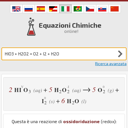
Equazioni Chimiche
online!
Ricerca avanzata
→
2
5
5
+
+
H
I
O
H
O
O
(aq)
(aq)
(g)
3
2
2
2
6
+
I
H
O
(s)
(l)
2
2
Questa è una reazione di
ossidoriduzione
(redox):