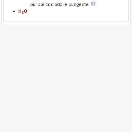
purple con odore pungente
H
O
2