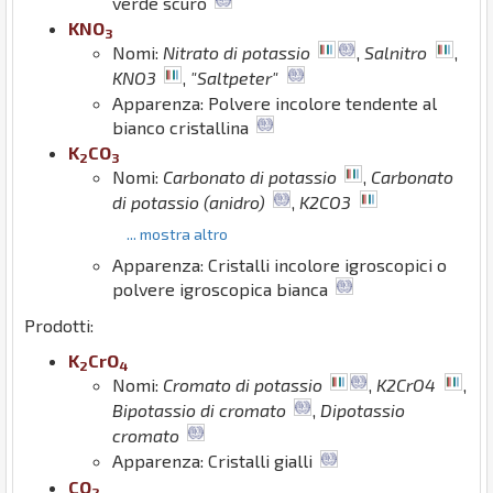
verde scuro
K
N
O
3
Nomi:
Nitrato di potassio
,
Salnitro
,
KNO3
,
"Saltpeter"
Apparenza: Polvere incolore tendente al
bianco cristallina
K
C
O
2
3
Nomi:
Carbonato di potassio
,
Carbonato
di potassio (anidro)
,
K2CO3
... mostra altro
Apparenza: Cristalli incolore igroscopici o
polvere igroscopica bianca
Prodotti:
K
Cr
O
2
4
Nomi:
Cromato di potassio
,
K2CrO4
,
Bipotassio di cromato
,
Dipotassio
cromato
Apparenza: Cristalli gialli
C
O
2