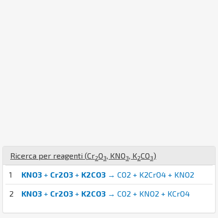
Ricerca per reagenti (
Cr
O
,
K
N
O
,
K
C
O
)
2
3
3
2
3
1
KNO3
+
Cr2O3
+
K2CO3
→ CO2 + K2CrO4 + KNO2
2
KNO3
+
Cr2O3
+
K2CO3
→ CO2 + KNO2 + KCrO4