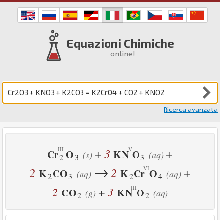
Equazioni Chimiche
online!
Ricerca avanzata
3
+
+
Cr
O
K
N
O
(s)
(aq)
2
3
3
→
2
2
+
K
C
O
K
Cr
O
(aq)
(aq)
2
3
2
4
2
3
+
C
O
K
N
O
(g)
(aq)
2
2