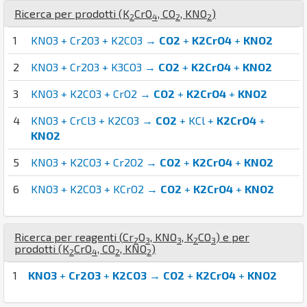
Ricerca per prodotti (
K
Cr
O
,
C
O
,
K
N
O
)
2
4
2
2
1
KNO3 + Cr2O3 + K2CO3 →
CO2
+
K2CrO4
+
KNO2
2
KNO3 + Cr2O3 + K3CO3 →
CO2
+
K2CrO4
+
KNO2
3
KNO3 + K2CO3 + CrO2 →
CO2
+
K2CrO4
+
KNO2
4
KNO3 + CrCl3 + K2CO3 →
CO2
+ KCl +
K2CrO4
+
KNO2
5
KNO3 + K2CO3 + Cr2O2 →
CO2
+
K2CrO4
+
KNO2
6
KNO3 + K2CO3 + KCrO2 →
CO2
+
K2CrO4
+
KNO2
Ricerca per reagenti (
Cr
O
,
K
N
O
,
K
C
O
) e per
2
3
3
2
3
prodotti (
K
Cr
O
,
C
O
,
K
N
O
)
2
4
2
2
1
KNO3
+
Cr2O3
+
K2CO3
→
CO2
+
K2CrO4
+
KNO2