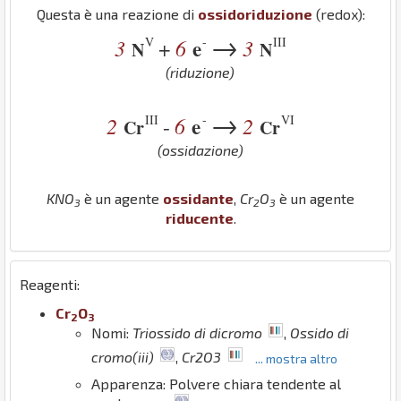
Questa è una reazione di
ossidoriduzione
(redox):
→
V
-
III
3
6
e
3
+
N
N
(riduzione)
→
III
-
VI
2
6
e
2
-
Cr
Cr
(ossidazione)
K
N
O
è un agente
ossidante
,
Cr
O
è un agente
3
2
3
riducente
.
Reagenti:
Cr
O
2
3
Nomi:
Triossido di dicromo
,
Ossido di
cromo(iii)
,
Cr2O3
... mostra altro
Apparenza: Polvere chiara tendente al