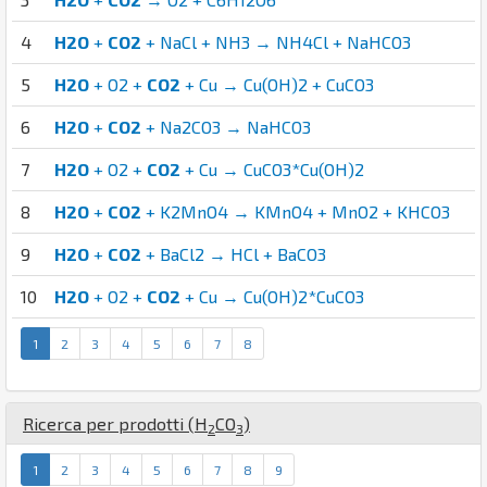
4
H2O
+
CO2
+ NaCl + NH3 → NH4Cl + NaHCO3
5
H2O
+ O2 +
CO2
+ Cu → Cu(OH)2 + CuCO3
6
H2O
+
CO2
+ Na2CO3 → NaHCO3
7
H2O
+ O2 +
CO2
+ Cu → CuCO3*Cu(OH)2
8
H2O
+
CO2
+ K2MnO4 → KMnO4 + MnO2 + KHCO3
9
H2O
+
CO2
+ BaCl2 → HCl + BaCO3
10
H2O
+ O2 +
CO2
+ Cu → Cu(OH)2*CuCO3
1
2
3
4
5
6
7
8
Ricerca per prodotti (
H
C
O
)
2
3
1
2
3
4
5
6
7
8
9