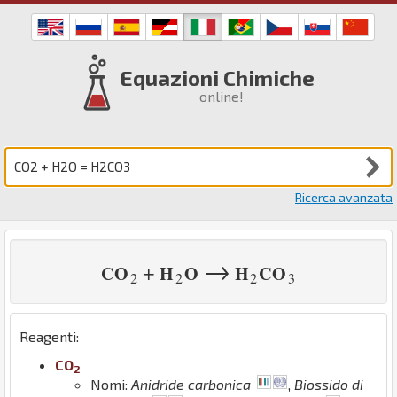
Equazioni Chimiche
online!
Ricerca avanzata
→
+
C
O
H
O
H
C
O
2
2
2
3
Reagenti:
C
O
2
Nomi:
Anidride carbonica
,
Biossido di