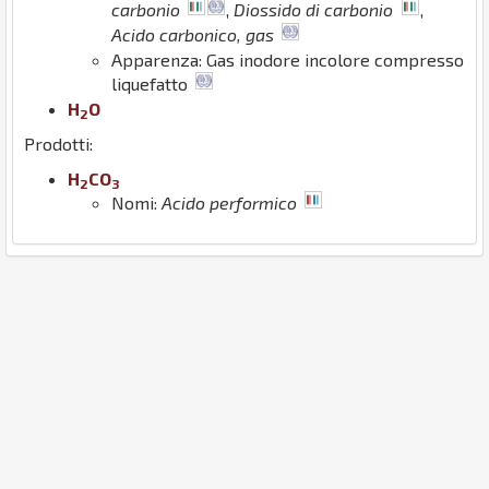
carbonio
,
Diossido di carbonio
,
Acido carbonico, gas
Apparenza: Gas inodore incolore compresso
liquefatto
H
O
2
Prodotti:
H
C
O
2
3
Nomi:
Acido performico