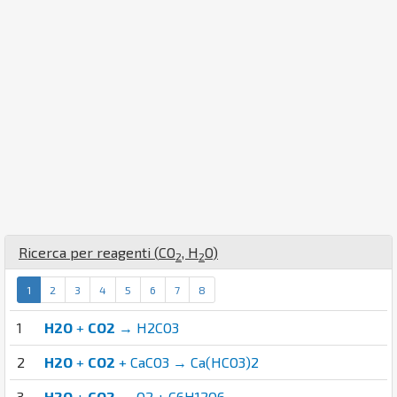
Ricerca per reagenti (
C
O
,
H
O
)
2
2
1
2
3
4
5
6
7
8
1
H2O
+
CO2
→ H2CO3
2
H2O
+
CO2
+ CaCO3 → Ca(HCO3)2
3
H2O
+
CO2
→ O2 + C6H12O6