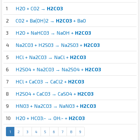
1
H2O + CO2 →
H2CO3
2
CO2 + Ba(OH)2 →
H2CO3
+ BaO
3
H2O + NaHCO3 → NaOH +
H2CO3
4
Na2CO3 + H2SO3 → Na2SO3 +
H2CO3
5
HCl + Na2CO3 → NaCl +
H2CO3
6
H2SO4 + Na2CO3 → Na2SO4 +
H2CO3
7
HCl + CaCO3 → CaCl2 +
H2CO3
8
H2SO4 + CaCO3 → CaSO4 +
H2CO3
9
HNO3 + Na2CO3 → NaNO3 +
H2CO3
10
H2O + HCO3:- → OH:- +
H2CO3
1
2
3
4
5
6
7
8
9